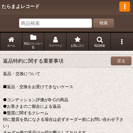
たらまよレコード
検索
商品ジャンル一
ホーム
マイページ
お気に入り
商品検索
覧
返品特約に関する重要事項
戻る
返品・交換について
■返品・交換をお受けできないケース
●コンディション評価がB-Cの商品
●お客さまのご都合による返品
●盤質に関するクレーム
特に盤質を気になさる場合は必ずオーダー前にお問い合わせ下さ
い）
オーダー後の返品は一切お断りしております。