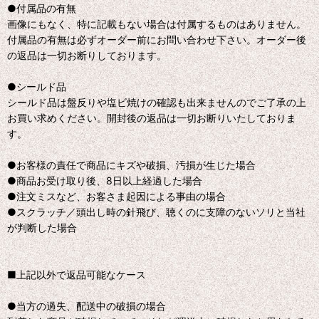
●付属品の有無
画像にもなく、特に記載もない場合は付属するものはありません。
付属品の有無は必ずオーダー前にお問い合わせ下さい。オーダー後
の返品は一切お断りしております。
●シールド品
シールド品は盤反りや塩ビ焼けの確認も出来ませんのでご了承の上
お買い求めください。開封後の返品は一切お断りいたしておりま
す。
●お客様の責任で商品にキズや破損、汚損が生じた場合
●商品お受け取り後、8日以上経過した場合
●注文ミスなど、お客さま起因による事由の場合
●スクラッチ／頭出し時の針飛び、聴くのに支障のないソリと当社
が判断した場合
■上記以外で返品可能なケース
●当方の過失、配送中の破損の場合