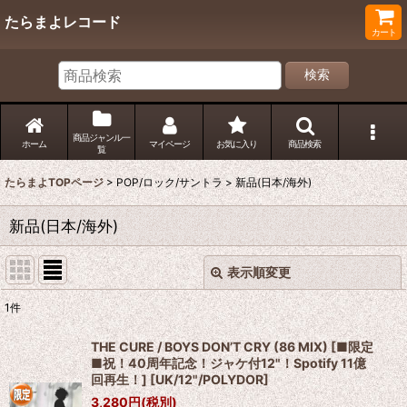
たらまよレコード
カート
検索
商品ジャンル一
ホーム
マイページ
お気に入り
商品検索
覧
たらまよTOPページ
>
POP/ロック/サントラ
>
新品(日本/海外)
新品(日本/海外)
表示順変更
閉じる
1
件
表示数
:
THE CURE / BOYS DON’T CRY (86 MIX) [■限定
■祝！40周年記念！ジャケ付12"！Spotify 11億
並び順
:
回再生！]
[
UK/12"/POLYDOR
]
3,280
円
(税別)