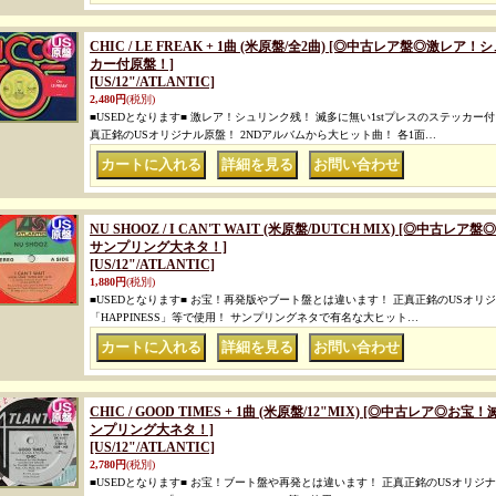
CHIC / LE FREAK + 1曲 (米原盤/全2曲) [◎中古レア盤◎激
カー付原盤！]
[US/12"/ATLANTIC]
2,480円
(税別)
■USEDとなります■ 激レア！シュリンク残！ 滅多に無い1stプレスのステッカー
真正銘のUSオリジナル原盤！ 2NDアルバムから大ヒット曲！ 各1面…
｜
｜
NU SHOOZ / I CAN'T WAIT (米原盤/DUTCH MIX) [◎中
サンプリング大ネタ！]
[US/12"/ATLANTIC]
1,880円
(税別)
■USEDとなります■ お宝！再発版やブート盤とは違います！ 正真正銘のUSオリジナル原
「HAPPINESS」等で使用！ サンプリングネタで有名な大ヒット…
｜
｜
CHIC / GOOD TIMES + 1曲 (米原盤/12"MIX) [◎中古レア
ンプリング大ネタ！]
[US/12"/ATLANTIC]
2,780円
(税別)
■USEDとなります■ お宝！ブート盤や再発とは違います！ 正真正銘のUSオリジナル