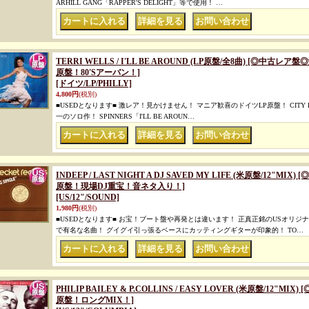
ARHILL GANG「RAPPER'S DELIGHT」等で使用！ …
｜
｜
TERRI WELLS / I'LL BE AROUND (LP原盤/全8曲) [◎
原盤！80'Sアーバン！]
[ドイツ/LP/PHILLY]
4,800円
(税別)
■USEDとなります■ 激レア！見かけません！ マニア歓喜のドイツLP原盤！ CITY LIM
一のソロ作！ SPINNERS「I'LL BE AROUN…
｜
｜
INDEEP / LAST NIGHT A DJ SAVED MY LIFE (米原盤/12"
原盤！現場DJ重宝！音ネタ入り！]
[US/12"/SOUND]
1,980円
(税別)
■USEDとなります■ お宝！ブート盤や再発とは違います！ 正真正銘のUSオリジ
で有名な名曲！ グイグイ引っ張るベースにカッティングギターが印象的！ TO…
｜
｜
PHILIP BAILEY & P.COLLINS / EASY LOVER (米原盤/12
原盤！ロングMIX！]