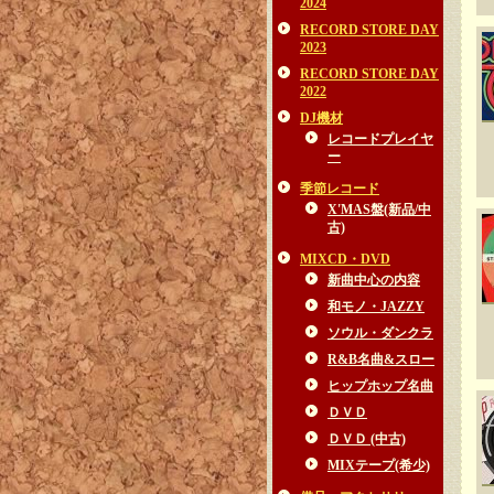
2024
RECORD STORE DAY
2023
RECORD STORE DAY
2022
DJ機材
レコードプレイヤ
ー
季節レコード
X'MAS盤(新品/中
古)
MIXCD・DVD
新曲中心の内容
和モノ・JAZZY
ソウル・ダンクラ
R&B名曲&スロー
ヒップホップ名曲
ＤＶＤ
ＤＶＤ (中古)
MIXテープ(希少)