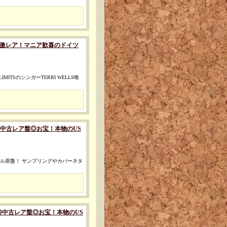
中古レア盤◎激レア！マニア歓喜のドイツ
ITSのシンガーTERRI WELLS唯
MIX) [◎中古レア盤◎お宝！本物のUS
ナル原盤！ サンプリングやカバーネタ
"MIX) [◎中古レア盤◎お宝！本物のUS