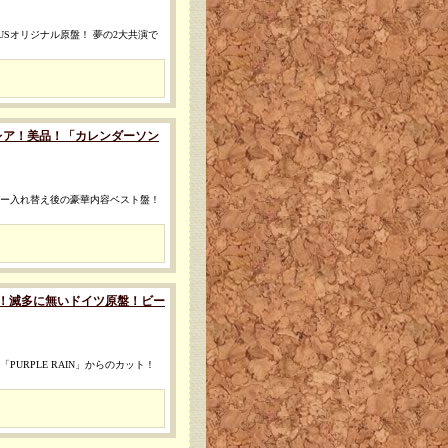
USオリジナル原盤！ 夢の2大共演で
レア盤◎激レア！美品！「カレンダーソン
ンバー入れ替え後の豪華内容ベスト盤！
盤◎お宝！滅多に無いドイツ原盤！ビー
PURPLE RAIN」からのカット！