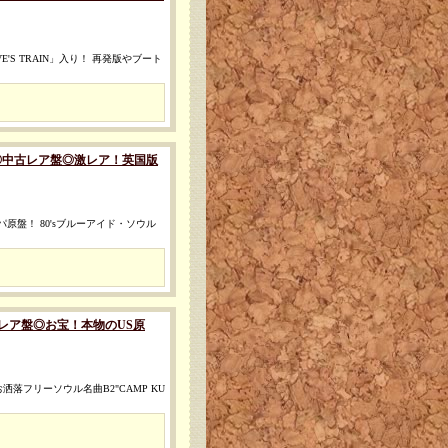
E'S TRAIN」入り！ 再発版やブート
MIX) [◎中古レア盤◎激レア！英国版
原盤！ 80'sブルーアイド・ソウル
 [◎中古レア盤◎お宝！本物のUS原
洒落フリーソウル名曲B2"CAMP KU