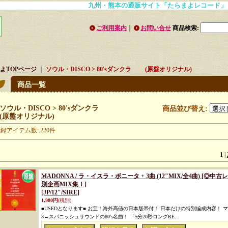
九州・熊本の通販サイト「たらまよレコード」
ご利用案内
｜
お問い合せ
商品検索
:
よTOPページ
｜
ソウル・DISCO > 80'sダンクラ (原盤オリジナル)
商品一覧
ソウル・DISCO > 80'sダンクラ
商品並び替え
:
(原盤オリジナル)
登録アイテム数
:
220件
1
|
MADONNA / ラ・イスラ・ボニータ + 3曲 (12"MIX/全4曲) 
別企画MIX集！]
[JP/12"/SIRE]
1,980円
(税別)
■USEDとなります■ お宝！海外高値の日本版帯付！ 日本だけの特別編成内容！ マド
3→スパニッシュサウンドの80's名曲！ 「5分20秒ロングRE…