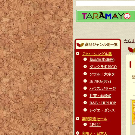
たらま
商品ジャンル別一覧
７inc・シングル盤
新品(日本/海外)
ダンクラ/DISCO
ソウル・大ネタ
Hi-NRG(80's)
ハウス/ガラージ
甘茶・結婚式
R&B・HIP HOP
レゲエ・ダンス
期間限定セール
LP/12"
和モノ・日本人