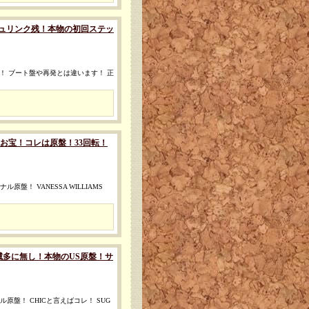
レア！シュリンク残！本物の初回ステッ
付！ ブート盤や再発とは違います！ 正
古レア盤◎お宝！コレは原盤！33回転！
盤！ VANESSA WILLIAMS
◎お宝！滅多に無し！本物のUS原盤！サ
原盤！ CHICと言えばコレ！ SUG