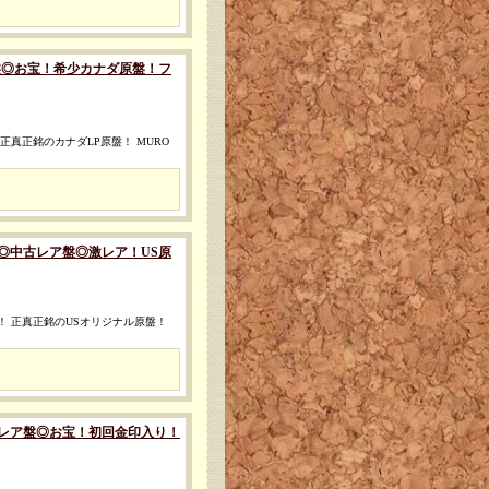
◎中古レア盤◎お宝！希少カナダ原盤！フ
正真正銘のカナダLP原盤！ MURO
MIX) [◎中古レア盤◎激レア！US原
！ 正真正銘のUSオリジナル原盤！
) [◎中古レア盤◎お宝！初回金印入り！