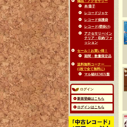
備品・アクセサリー
本/冊子
レコードジャケ
レコード保護袋
レコード(壁掛け)
アクセサリー/イン
テリア・収納/ファ
ッション
セール！お買い得！
期間・数量限定品
送料無料コーナー
(1枚で全て無料に)
マル秘REMIX盤
ログイン
新規登録はこちら
ログインはこちら