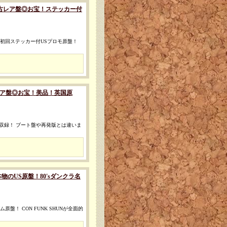
X) [◎中古レア盤◎お宝！ステッカー付
 初回ステッカー付USプロモ原盤！
[◎中古レア盤◎お宝！美品！英国原
ER収録！ ブート盤や再発版とは違いま
宝！本物のUS原盤！80'sダンクラ名
盤！ CON FUNK SHUNが全面的