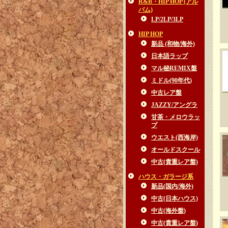
R&B・HIP HOP (アル
バム)
LP/2LP/3LP
HIP HOP
新品 (和物/海外)
日本語ラップ
マル秘REMIX盤
ミドル(90年代)
中古レア盤
JAZZY/アングラ
甘茶・メロウラッ
プ
ウエスト(西海岸)
オールドスクール
中古(貴重レア盤)
ハウス・ガラージ系
新品(国内/海外)
中古(日本ハウス)
中古(海外盤)
中古(貴重レア盤)