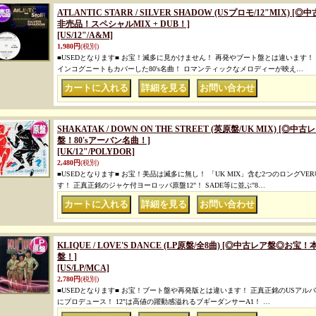
ATLANTIC STARR / SILVER SHADOW (USプロモ/12"MI
非売品！スペシャルMIX + DUB！]
[US/12"/A&M]
1,980円
(税別)
■USEDとなります■ お宝！滅多に見かけません！ 再発やブート盤とは違います！
インコグニートもカバーした80's名曲！ ロマンティックなメロディーが映え…
｜
｜
SHAKATAK / DOWN ON THE STREET (英原盤/UK MIX) 
盤！80'sアーバン名曲！]
[UK/12"/POLYDOR]
2,480円
(税別)
■USEDとなります■ お宝！美品は滅多に無し！ 「UK MIX」含む2つのロングV
す！ 正真正銘のジャケ付ヨーロッパ原盤12"！ SADE等に並ぶ"8…
｜
｜
KLIQUE / LOVE'S DANCE (LP原盤/全8曲) [◎中古レア盤◎お
盤！]
[US/LP/MCA]
2,780円
(税別)
■USEDとなります■ お宝！ブート盤や再発版とは違います！ 正真正銘のUSアルバム原
にプロデュース！ 12"は高値の躍動感溢れるブギーダンサーA1！ …