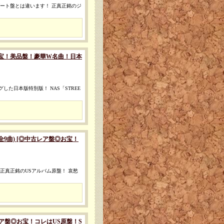
ブート盤とは違います！ 正真正銘のジ
ア盤◎お宝！美品盤！豪華W名曲！日本
した日本版特別版！ NAS「STREE
LP原盤/全9曲) [◎中古レア盤◎お宝！
 正真正銘のUSアルバム原盤！ 哀愁
[◎中古レア盤◎お宝！コレはUS原盤！S