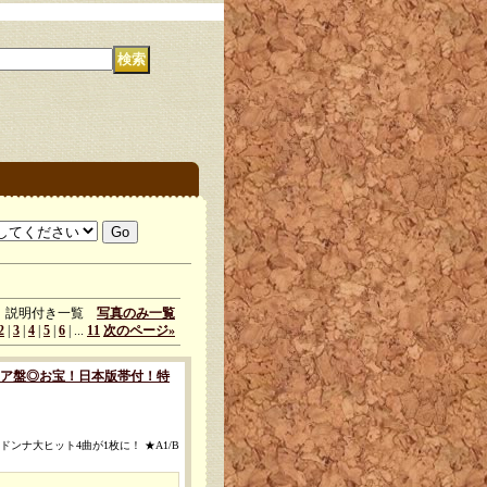
説明付き一覧
写真のみ一覧
2
|
3
|
4
|
5
|
6
|
...
11
次のページ
»
[◎中古レア盤◎お宝！日本版帯付！特
ンナ大ヒット4曲が1枚に！ ★A1/B