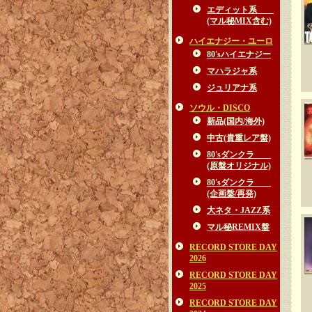
エディット系
(マル秘MIX含む)
ハイエナジー・ユーロ
80'sハイエナジー
マハラジャ系
ジュリアナ系
ソウル・DISCO
新品(国内/海外)
中古(貴重レア盤)
80'sダンクラ
(原盤オリジナル)
80'sダンクラ
(企画盤/再発)
大ネタ・JAZZ系
マル秘REMIX盤
RECORD STORE DAY
2026
RECORD STORE DAY
2025
RECORD STORE DAY