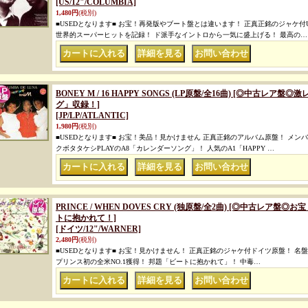
[US/12"/COLUMBIA]
1,480円
(税別)
■USEDとなります■ お宝！再発版やブート盤とは違います！ 正真正銘のジャケ付
世界的スーパーヒットを記録！ ド派手なイントロから一気に盛上げる！ 最高の…
｜
｜
BONEY M / 16 HAPPY SONGS (LP原盤/全16曲) [◎中古
グ」収録！]
[JP/LP/ATLANTIC]
1,980円
(税別)
■USEDとなります■ お宝！美品！見かけません 正真正銘のアルバム原盤！ メ
クボタタケシPLAYのA8「カレンダーソング」！ 人気のA1「HAPPY …
｜
｜
PRINCE / WHEN DOVES CRY (独原盤/全2曲) [◎中古レア
トに抱かれて！]
[ドイツ/12"/WARNER]
2,480円
(税別)
■USEDとなります■ お宝！見かけません！ 正真正銘のジャケ付ドイツ原盤！ 名盤「
プリンス初の全米NO.1獲得！ 邦題「ビートに抱かれて」！ 中毒…
｜
｜