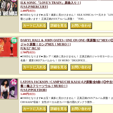
ILK SONIC「LOVE'S TRAIN」原曲入り！]
[US/LP/MERCURY]
2,480円
(税別)
■USEDとなります■ お宝！滅多に見かけません！ SILK SONICカバー元ネタ「LOV
盤とは違います！ 正真正銘のUSアルバム原盤！ 「TOO…
｜
｜
DARYL HALL & JOHN OATES / ONE ON ONE (英原盤/12"
ジャケ原盤！ロングMIX！MURO！]
[UK/12"/RCA]
2,780円
(税別)
■USEDとなります■ 激レア！滅多に見かけません！ 正真正銘のジャケ付ヨーロッパ
名曲！ 通算13RDアルバムから！ DJ MURO「DIGGIN'ICE…
｜
｜
LATOYA JACKSON / CAMP KUCHI KAIAI (LP原盤/全8曲)
盤！極上フリーソウル！MURO！]
[US/LP/POLYDOR]
3,480円
(税別)
■USEDとなります■ お宝！滅多に見かけません！ 正真正銘のUSアルバム原盤！ お
CHI KAIAI"収録！ 女性ボーカル好カバー版の隠れダンクラ傑作…
｜
｜