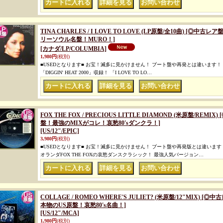
｜
｜
TINA CHARLES / I LOVE TO LOVE (LP原盤/全10曲) [
リーソウル名盤！MURO！]
[カナダ/LP/COLUMBIA]
1,980円
(税別)
■USEDとなります■ お宝！滅多に見かけません！ ブート盤や再発とは違います！ 
「DIGGIN' HEAT 2000」収録！ 「I LOVE TO LO…
｜
｜
FOX THE FOX / PRECIOUS LITTLE DIAMOND (米原盤/RE
盤！最強のMIXがコレ！哀愁80'sダンクラ！]
[US/12"/EPIC]
3,980円
(税別)
■USEDとなります■ お宝！滅多に見かけません！ ブート盤や再発版とは違います
オランダFOX THE FOXの哀愁ダンスクラシック！ 最強人気バージョン…
｜
｜
COLLAGE / ROMEO WHERE'S JULIET? (米原盤/12"MIX
本物のUS原盤！哀愁80's名曲！]
[US/12"/MCA]
1,980円
(税別)