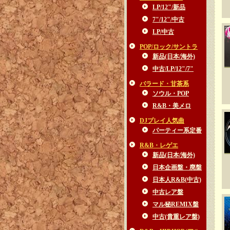
LP/12"/新品
7"/12"/中古
LP/中古
POP/ロック/サントラ
新品(日本/海外)
中古/LP/12"/7"
バラード・甘茶系
ソウル・POP
R&B・美メロ
DJプレイ人気曲
パーティー系定番
R&B・レゲエ
新品(日本/海外)
日本企画盤・廃盤
日本人R&B(中古)
中古レア盤
マル秘REMIX盤
中古(貴重レア盤)