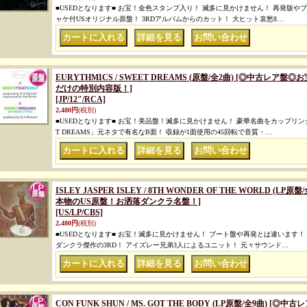
■USEDとなります■ お宝！金色スタンプ入り！ 滅多に見かけません！ 再発版や
ャケ付USオリジナル原盤！ 3RDアルバムからのカット！ 大ヒット哀愁8…
｜
｜
EURYTHMICS / SWEET DREAMS (原盤/全2曲) [◎中古レ
だけの特別内容版！]
[JP/12"/RCA]
2,480円
(税別)
■USEDとなります■ お宝！美品盤！滅多に見かけません！ 豪華名曲をカップリング
T DREAMS」元ネタで有名なB面！ 収録が1面使用の45回転で音質・…
｜
｜
ISLEY JASPER ISLEY / 8TH WONDER OF THE WORLD (
本物のUS原盤！お洒落ダンクラ名盤！]
[US/LP/CBS]
2,480円
(税別)
■USEDとなります■ お宝！滅多に見かけません！ ブート盤や再発とは違います！
ダンクラ傑作の3RD！ アイズレー兄弟3人によるユニット！ 元々サウンド…
｜
｜
CON FUNK SHUN / MS. GOT THE BODY (LP原盤/全9曲) 