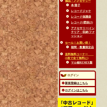
備品・アクセサリー
本/冊子
レコードジャケ
レコード保護袋
レコード(壁掛け)
アクセサリー/イン
テリア・収納/ファ
ッション
セール！お買い得！
期間・数量限定品
送料無料コーナー
(1枚で全て無料に)
マル秘REMIX盤
ログイン
新規登録はこちら
ログインはこちら