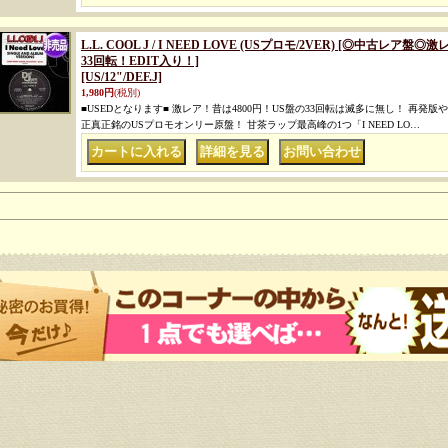
L.L. COOL J / I NEED LOVE (USプロモ/2VER) [◎中古
33回転！EDIT入り！]
[US/12"/DEF.J]
1,980円
(税別)
■USEDとなります■ 激レア！昔は4800円！US盤の33回転は滅多に無し！ 再
正真正銘のUSプロモオンリー原盤！ 甘茶ラップ最高峰の1つ「I NEED LO…
｜
｜