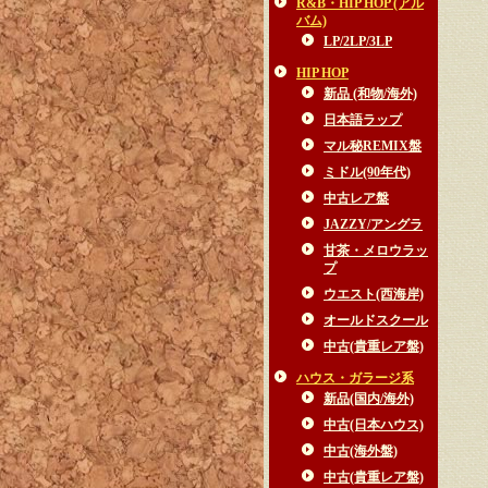
R&B・HIP HOP (アル
バム)
LP/2LP/3LP
HIP HOP
新品 (和物/海外)
日本語ラップ
マル秘REMIX盤
ミドル(90年代)
中古レア盤
JAZZY/アングラ
甘茶・メロウラッ
プ
ウエスト(西海岸)
オールドスクール
中古(貴重レア盤)
ハウス・ガラージ系
新品(国内/海外)
中古(日本ハウス)
中古(海外盤)
中古(貴重レア盤)