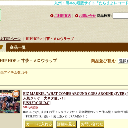
九州・熊本の通販サイト「たらまよレコード」
ご利用案内
｜
お問い合せ
商品検索
:
よTOPページ
｜
HIP HOP > 甘茶・メロウラップ
商品一覧
HIP HOP > 甘茶・メロウラップ
商品並び替え
:
登録アイテム数
:
2件
BIZ MARKIE / WHAT COMES AROUND GOES AROUND (3
人気ジャケ！大ネタ使い！]
[US/12"/COLD.C]
980円
(税別)
■USEDとなります■ お宝！シュリンク付！ 完全廃盤のジャケ付US盤！ 90年代初期
「FEELING IS」使い！ 癒し系メロウRAP傑作！ […
｜
｜