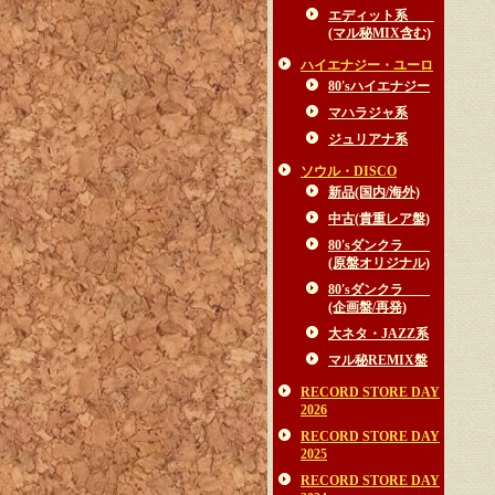
エディット系
(マル秘MIX含む)
ハイエナジー・ユーロ
80'sハイエナジー
マハラジャ系
ジュリアナ系
ソウル・DISCO
新品(国内/海外)
中古(貴重レア盤)
80'sダンクラ
(原盤オリジナル)
80'sダンクラ
(企画盤/再発)
大ネタ・JAZZ系
マル秘REMIX盤
RECORD STORE DAY
2026
RECORD STORE DAY
2025
RECORD STORE DAY