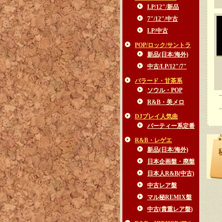
LP/12"/新品
7"/12"/中古
LP/中古
POP/ロック/サントラ
新品(日本/海外)
中古/LP/12"/7"
バラード・甘茶系
ソウル・POP
R&B・美メロ
DJプレイ人気曲
パーティー系定番
R&B・レゲエ
新品(日本/海外)
日本企画盤・廃盤
日本人R&B(中古)
中古レア盤
マル秘REMIX盤
中古(貴重レア盤)