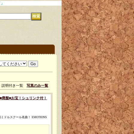
説明付き一覧
写真のみ一覧
VER) [■廃盤■お宝！シュリンク付！
ミドルスクール名曲！ EMOTIONS