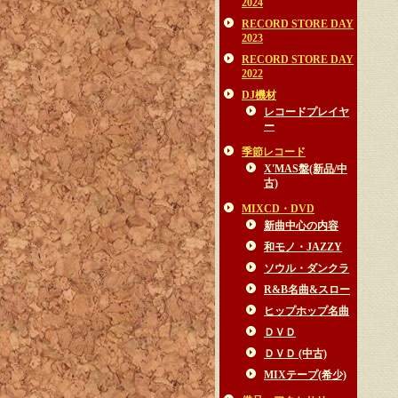
2024
RECORD STORE DAY
2023
RECORD STORE DAY
2022
DJ機材
レコードプレイヤ
ー
季節レコード
X'MAS盤(新品/中
古)
MIXCD・DVD
新曲中心の内容
和モノ・JAZZY
ソウル・ダンクラ
R&B名曲&スロー
ヒップホップ名曲
ＤＶＤ
ＤＶＤ (中古)
MIXテープ(希少)