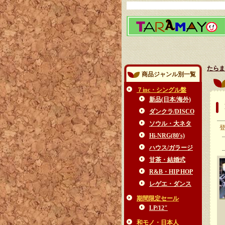
たらま
商品ジャンル別一覧
７inc・シングル盤
新品(日本/海外)
ダンクラ/DISCO
ソウル・大ネタ
Hi-NRG(80's)
ハウス/ガラージ
甘茶・結婚式
R&B・HIP HOP
レゲエ・ダンス
期間限定セール
LP/12"
和モノ・日本人