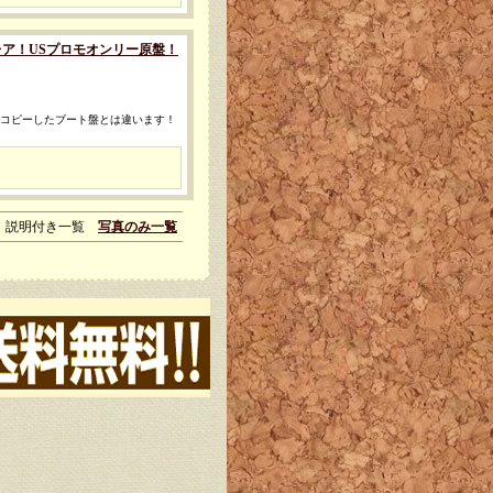
レア盤◎激レア！USプロモオンリー原盤！
発版やコピーしたブート盤とは違います！
説明付き一覧
写真のみ一覧