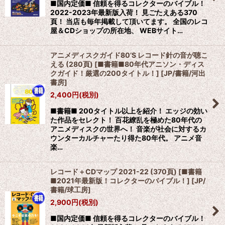
■国内定価■ 信頼を得るコレクターのバイブル！
2022-2023年最新版入荷！ 見ごたえある370
頁！ 当店も毎年掲載して頂いてます。 全国のレコ
屋＆CDショップの所在地、 WEBサイト…
アニメディスクガイド80’S レコード針の音が聴こ
える (280頁) [■書籍■80年代アニソン・ディス
クガイド！厳選の200タイトル！]
[
JP/書籍/河出
書房
]
2,400
円
(税別)
■書籍■ 200タイトル以上を紹介！ エッジの効い
た作品をセレクト！ 百花繚乱を極めた80年代の
アニメディスクの世界へ！ 音楽が社会に対するカ
ウンターカルチャーたり得た80年代。 アニメ音
楽…
レコード＋CDマップ 2021-22 (370頁) [■書籍
■2021年最新版！コレクターのバイブル！]
[
JP/
書籍/球工房
]
2,900
円
(税別)
■国内定価■ 信頼を得るコレクターのバイブル！