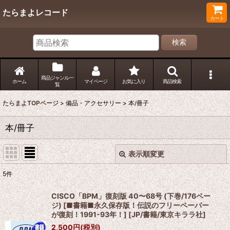
たらまよレコード
カート
検索
商品ジャンル一
ホーム
マイページ
お気に入り
商品検索
覧
たらまよTOPページ
>
備品・アクセサリー
>
本/冊子
本/冊子
表示順変更
閉じる
5
件
表示数
:
CISCO「BPM」復刻版 40〜68号 (下巻/176ペー
ジ) [■書籍■永久保存版！伝説のフリーペーパー
並び順
:
が復刻！1991-93年！]
[
JP/書籍/東京キララ社
]
2,500
円
(税別)