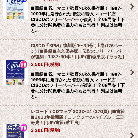
絞り込む
■書籍■ 祝！マニア歓喜の永久保存版！ 1987-
1993年に発行された 伝説の輸入レコード店
CISCOのフリーペーパーが復刻！ 全68号を上下
巻に分け関係者の協力のもと刊行！ 判型は当時
と…
CISCO「BPM」復刻版 1〜39号 (上巻/176ペー
ジ) [■書籍■永久保存版！伝説のフリーペーパー
が復刻！1987-90年！]
[
JP/書籍/東京キララ社
]
2,500
円
(税別)
■書籍■ 祝！マニア歓喜の永久保存版！ 1987-
1993年に発行された 伝説の輸入レコード店
CISCOのフリーペーパーが復刻！ 全68号を上下
巻に分け関係者の協力のもと刊行！ 判型は当時
と…
レコード＋CDマップ 2023-24 (370頁) [■書籍
■2023年最新版！コレクターのバイブル！江口
寿史！]
[
JP/書籍/球工房
]
3,200
円
(税別)