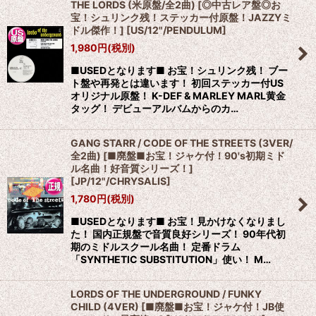
THE LORDS (米原盤/全2曲) [◎中古レア盤◎お
絞り込む
宝！シュリンク残！ステッカー付原盤！JAZZYミ
ドル傑作！]
[
US/12"/PENDULUM
]
1,980
円
(税別)
■USEDとなります■ お宝！シュリンク残！ ブー
ト盤や再発とは違います！ 初回ステッカー付US
オリジナル原盤！ K-DEF & MARLEY MARL黄金
タッグ！ デビューアルバムからのカ…
GANG STARR / CODE OF THE STREETS (3VER/
全2曲) [■廃盤■お宝！ジャケ付！90's初期ミド
ル名曲！好音質シリーズ！]
[
JP/12"/CHRYSALIS
]
1,780
円
(税別)
■USEDとなります■ お宝！見かけなくなりまし
た！ 国内正規盤で音質良好シリーズ！ 90年代初
期のミドルスクール名曲！ 定番ドラム
「SYNTHETIC SUBSTITUTION」使い！ M…
LORDS OF THE UNDERGROUND / FUNKY
CHILD (4VER) [■廃盤■お宝！ジャケ付！JB使