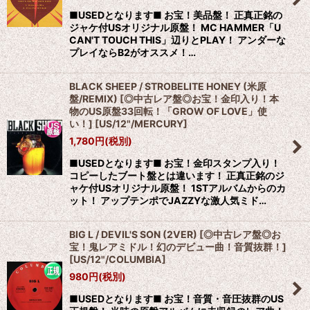
■USEDとなります■ お宝！美品盤！ 正真正銘の
ジャケ付USオリジナル原盤！ MC HAMMER「U
CAN'T TOUCH THIS」辺りとPLAY！ アンダーな
プレイならB2がオススメ！…
BLACK SHEEP / STROBELITE HONEY (米原
盤/REMIX) [◎中古レア盤◎お宝！金印入り！本
物のUS原盤33回転！「GROW OF LOVE」使
い！]
[
US/12"/MERCURY
]
1,780
円
(税別)
■USEDとなります■ お宝！金印スタンプ入り！
コピーしたブート盤とは違います！ 正真正銘のジ
ャケ付USオリジナル原盤！ 1STアルバムからのカ
ット！ アップテンポでJAZZYな激人気ミド…
BIG L / DEVIL'S SON (2VER) [◎中古レア盤◎お
宝！鬼レアミドル！幻のデビュー曲！音質抜群！]
[
US/12"/COLUMBIA
]
980
円
(税別)
■USEDとなります■ お宝！音質・音圧抜群のUS