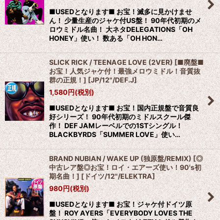
■USEDとなります■ お宝！滅多に見かけませ
ん！ 少量生産のジャケ付US盤！ 90年代初期のメ
ロウミドル名曲！ 大ネタDELEGATIONS「OH
HONEY」使い！ 数ある「OH HON…
SLICK RICK / TEENAGE LOVE (2VER) [■廃盤■
お宝！人気ジャケ付！最強メロウミドル！音質抜
群の正規！]
[
JP/12"/DEF.J
]
1,580
円
(税別)
■USEDとなります■ お宝！国内正規盤で音質良
好シリーズ！ 90年代初期のミドルスクール傑
作！ DEF JAMレーベルでの1STシングル！
BLACKBYRDS「SUMMER LOVE」使い…
BRAND NUBIAN / WAKE UP (独原盤/REMIX) [◎
中古レア盤◎お宝！ロイ・エアーズ使い！90's初
期名曲！]
[
ドイツ/12"/ELEKTRA
]
980
円
(税別)
■USEDとなります■ お宝！ジャケ付ドイツ原
盤！ ROY AYERS「EVERYBODY LOVES THE