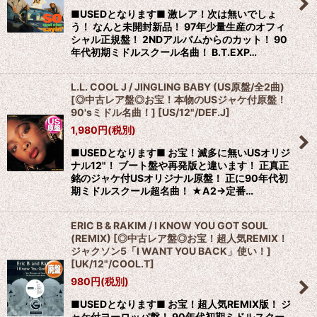
■USEDとなります■ 激レア！次は無いでしょ
う！ なんと未開封新品！ 97年少量生産のオフィ
シャル正規盤！ 2NDアルバムからのカット！ 90
年代初期ミドルスクール名曲！ B.T.EXP…
L.L. COOL J / JINGLING BABY (US原盤/全2曲)
[◎中古レア盤◎お宝！本物のUSジャケ付原盤！
90'sミドル名曲！]
[
US/12"/DEF.J
]
1,980
円
(税別)
■USEDとなります■ お宝！滅多に無いUSオリジ
ナル12"！ ブート盤や再発版と違います！ 正真正
銘のジャケ付USオリジナル原盤！ 正に90年代初
期ミドルスクール超名曲！ ★A2→定番…
ERIC B & RAKIM / I KNOW YOU GOT SOUL
(REMIX) [◎中古レア盤◎お宝！超人気REMIX！
ジャクソン5「I WANT YOU BACK」使い！]
[
UK/12"/COOL.T
]
980
円
(税別)
■USEDとなります■ お宝！超人気REMIX版！ ジ
ャケ付ヨーロッパ盤！ 90年代初期ミドルスクー