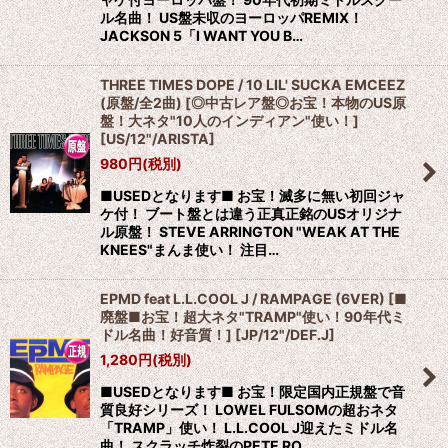
ル名曲！ US盤未収のヨーロッパREMIX！
JACKSON 5「I WANT YOU B…
THREE TIMES DOPE / 10 LIL' SUCKA EMCEEZ
(原盤/全2曲) [◎中古レア盤◎お宝！本物のUS原
盤！大ネタ"10人のインディアン"使い！]
[
US/12"/ARISTA
]
980
円
(税別)
■USEDとなります■ お宝！滅多に無い初回ジャ
ケ付！ ブート盤とは違う正真正銘のUSオリジナ
ル原盤！ STEVE ARRINGTON "WEAK AT THE
KNEES"まんま使い！ 注目…
EPMD feat L.L.COOL J / RAMPAGE (6VER) [■
廃盤■お宝！超大ネタ"TRAMP"使い！90年代ミ
ドル名曲！好音質！]
[
JP/12"/DEF.J
]
1,280
円
(税別)
■USEDとなります■ お宝！限定国内正規盤で音
質良好シリーズ！ LOWEL FULSOMの超おネタ
「TRAMP」使い！ L.L.COOL J迎えたミドル名
曲！ スクラッチ炸裂のPETE RO…