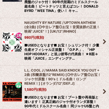
廃盤のジャケ付！ 90年代初期のミドルスクール
超名曲！ ビートナッツと言えばコレ！ DONALD
BYRD「WEE TINA」使い！ キャ…
NAUGHTY BY NATURE / UPTOWN ANTHEM
(全2曲) [◎中古レア盤◎お宝！音質抜群の正規！
映画"JUICE"！]
[
UK/12"/RHINO
]
980
円
(税別)
■USEDとなります■ お宝！シュリンク付！ 少量
生産オフィシャル正規盤！ 「O.P.P.」、「HIP
HOP HOORAY」と並ぶ彼等の代表曲！ ★B面→
映画「JUICE」エンディングテ…
L.L. COOL J / MAMA SAID KNOCK YOU OUT +
2曲 (和蘭原盤/12"REMIX) [◎中古レア盤◎お宝！
ジャケ付原盤！90'sミドル名曲！ロング
REMIX！]
[
オランダ/12"/DEF.J
]
1,580
円
(税別)
■USEDとなります■ お宝！ブート盤や再発版と
違います！ 正真正銘のジャケ付オランダ原盤！
90年代ミドルスクール名曲！ 同ジャケUS盤と内