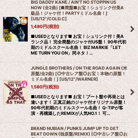
BIG DADDY KANE / AIN'T NO STOPPIN US
NOW (全2曲) [■廃盤■お宝！シュリンク付美A
級品！ジャケ付！PARTYミドル名曲！]
[
US/12"/COLD.C
]
1,480
円
(税別)
■USEDとなります■ お宝！シュリンク付！美A
ランク品！ 完全廃盤のジャケ付US盤！ 90年代初
期のミドルスクール名曲！ BIZ MARKIE「LET
ME TURN YOU ON」同ネタ！…
JUNGLE BROTHERS / ON THE ROAD AGAIN (米
原盤/全2曲) [◎中古レア盤◎お宝！本物の原盤！
ミドル名曲！]
[
US/12"/WARNER
]
1,580
円
(税別)
■USEDとなります■ お宝！ブート盤や再発とは
違います！ 正真正銘のジャケ付オリジナル原盤！
90年代初期のミドルスクール名曲！ Q-TIPが客
演・再構築したREMIXが人気NO.1！ 可…
BRAND NUBIAN / PUNKS JUMP UP TO GET
BEAT DOWN (独原盤/REMIX) [◎中古レア盤◎お