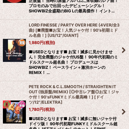
正規盤！ 当時の原盤アルバムに未収録のレア曲！
プロモのみで出回ったデビューシングル！
SHOWBIZ全盛期のBIG Lの最高傑作！ イント…
LORD FINESSE / PARTY OVER HERE (4VER/全3
曲) [■廃盤■お宝！人気ジャケ付！90's初期ミド
ル名曲！]
[
US/12"/GIANT
]
1,980
円
(税別)
■USEDとなります■ お宝！滅多に見かけませ
ん！ 完全廃盤のジャケ付US盤！ 90年代初期のミ
ドルスクール超名曲！ プロデュースは
SHOWBIZ！ ベースライン＋激渋ホーンの
REMIX！ …
PETE ROCK & C.L.SMOOTH / STRAIGHTEN IT
OUT (独原盤/REMIX) [◎中古レア盤◎お宝！ジャ
ケ付！90'sFUNKYミドル最高峰！]
[
ドイ
ツ/12"/ELEKTRA
]
1,780
円
(税別)
■USEDとなります■ お宝！滅多に無いジャケ付
ドイツ版！ 90年代初期FUNKYミドルスクール超
名曲！ 1STアルバムからのカット！ ERNIE