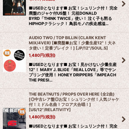
■USEDとなります■ お宝！シュリンク付！ 完全
廃盤のジャケ付US盤！ 元祖DONALD
BYRD「THINK TWICE」使い！ 泣く子も黙る
HIPHOPクラシック！ 鳥肌モノの疾走感溢…
AUDIO TWO / TOP BILLIN (CLARK KENT
MIX/4VER) [■廃盤■お宝！少量生産12"！大ネ
タ使い！定番ブレイク！]
[
JP/12"/SOUL.S
]
1,480
円
(税別)
■USEDとなります■ お宝！見かけない少量生産
12"！ MARY J. BLIGE「REAL LOVE」等でサン
プリング使用！ HONEY DRIPPERS「IMPEACH
THE PRESI…
THE BEATNUTS / PROPS OVER HERE (全2曲)
[◎中古レア盤◎お宝！シュリンク付！人気ジャケ
付！ミドル名曲！フロア大合唱！]
[
US/12"/RELATIVITY
]
1,480
円
(税別)
■USEDとなります■ お宝！シュリンク付！ 完全