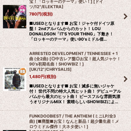
宝！「ロッキーのテーマ」使い！]
[
ドイ
ツ/12"/ELEKTRA
]
780
円
(税別)
■USEDとなります■ お宝！ジャケ付ドイツ原
盤！ 2ndアルバムからのカット！ LOU
DONALDSON「IT'S YOUR THING」下敷き！
「ロッキーのテーマ」使い90'sミドル傑…
ARRESTED DEVELOPMENT / TENNESSEE + 1
曲 (全2曲) [◎中古レア盤◎お宝！超人気ジャケ！
90's初期名曲！SHOWBIZ！]
[
UK/12"/CHRYSALIS
]
1,480
円
(税別)
■USEDとなります■ お宝！滅多に無いジャケ
付！ 世代不問の特大人気ヒット曲！ デビューアル
バムから最大のヒット曲！ ピースフルな雰囲気漂
うオリジナルMIX！ 素晴らしいSHOWBIZによ…
FUNKDOOBIEST / THE ANTHEM (ミニLP/全3
曲) [■廃盤■お宝！なんと新品！超少量生産！メ
ロウミドル傑作！大ネタ使い！]