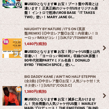
■USEDとなります■ お宝！ブート盤や再発とは
違います！ 正真正銘のジャケ付USオリジナル原
盤！ イントロで怒涛のROB BASE「IT TAKES
TWO」使い！ MARY JANE GI…
NAUGHTY BY NATURE / IT'S ON (英原
盤/REMIX) [◎中古レア盤◎お宝！内容違い！ヨ
ーロッパMIXがコレ！]
[
UK/12"/TOMMY.B
]
1,480
円
(税別)
■USEDとなります■ お宝！同ジャケUS盤とは内
容違い！ 「ヨーロッパREMIX」収録のUK原盤！
90年代初期PARTYミドル名曲！ DONALD
BYRD「FRENCH SPICE」使い…
BIG DADDY KANE / AIN'T NO HALF STEPPIN
(全2曲) [◎中古レア盤◎お宝！人気ジャケ付！大
ネタ使い！]
[
US/12"/COLD.C
]
1,380
円
(税別)
■USEDとなります■ お宝！滅多に見かけませ
ん！ 完全廃盤の人気ジャケ付US盤！ MARLEY
MARLプロデュース！ THE EMOTIONS「BLIND