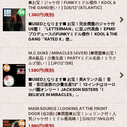
■お宝！ジャケ付！FUNKYミドル傑作！KOOL &
THE GANG使い！]
[
US/12"/ATLANTIC
]
1,380
円
(税別)
■USEDとなります■ お宝！完全廃盤のジャケ付
US盤！ 「LETTERMAN」に並ぶ代表曲！ EPMD
プロデュースのFUNKYミドル傑作！ KOOL & THE
GANG「RATED X」使…
M.C.DUKE / MIRACLES (4VER) [■廃盤■お宝！
美A級品！少量生産！PARTYミドル名曲！ミラク
ルズ使い！]
[
JP/12"/SR
]
1,580
円
(税別)
■USEDとなります■ お宝！美Aランク品！ 音
質・音圧抜群の少量生産12"！ 12インチはヨーロ
ッパ圏オンリー！ JACKSON SISTERS「I
BELIEVE IN MIRACLES」…
MAIN SOURCE / LOOKING AT THE FRONT
DOOR (全2曲) [■廃盤■お宝！シュリンク付！人
気ジャケ付！ミドル最高峰！]
[
US/12"/WILD.P
]
1,880
円
(税別)