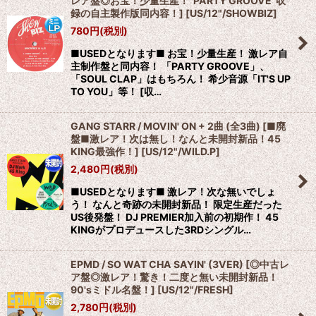
レア盤◎お宝！少量生産！"PARTY GROOVE"収
録の自主製作版同内容！]
[
US/12"/SHOWBIZ
]
780
円
(税別)
■USEDとなります■ お宝！少量生産！ 激レア自
主制作盤と同内容！ 「PARTY GROOVE」、
「SOUL CLAP」はもちろん！ 希少音源「IT'S UP
TO YOU」等！ [収…
GANG STARR / MOVIN' ON + 2曲 (全3曲) [■廃
盤■激レア！次は無し！なんと未開封新品！45
KING最強作！]
[
US/12"/WILD.P
]
2,480
円
(税別)
■USEDとなります■ 激レア！次な無いでしょ
う！ なんと奇跡の未開封新品！ 限定生産だった
US後発盤！ DJ PREMIER加入前の初期作！ 45
KINGがプロデュースした3RDシングル…
EPMD / SO WAT CHA SAYIN' (3VER) [◎中古レ
ア盤◎激レア！驚き！二度と無い未開封新品！
90'sミドル名盤！]
[
US/12"/FRESH
]
2,780
円
(税別)