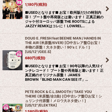
1,180
円
(税別)
■USEDとなります■ お宝！欧州版だけの特別内
容！ ブート盤や再発版とは違います！ 正真正銘の
ジャケ付ヨーロッパ原盤 THE ROOTSによる
JAZZY REMIXはコレに！ LOWREL…
DOUG E. FRESH feat BEENIE MAN / HANDS IN
THE AIR (米原盤/6VER) [◎中古レア盤◎お宝！
本物の原盤！大ネタ使い！90'sミドル！]
[
US/12"/GEE.S
]
680
円
(税別)
■USEDとなります■ お宝！90年以降の人気12イ
ンチレコード！ ブート盤や再発版と違います！ 正
真正銘のオリジナル原盤！ JAMES
BROWN「BLIND MAN CAN SEE IT」…
PETE ROCK & C.L.SMOOTH / TAKE YOU
THERE (米原盤/全2曲) [◎中古レア盤◎お宝！シ
ュリンク付原盤！メロウ大ネタ使い！]
[
US/12"/ELEKTRA
]
1,580
円
(税別)