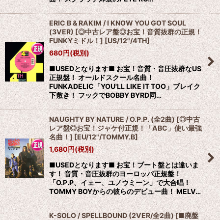
ERIC B & RAKIM / I KNOW YOU GOT SOUL
(3VER) [◎中古レア盤◎お宝！音質抜群の正規！
FUNKYミドル！]
[
US/12"/4TH
]
680
円
(税別)
■USEDとなります■ お宝！音質・音圧抜群なUS
正規盤！ オールドスクール名曲！
FUNKADELIC「YOU'LL LIKE IT TOO」ブレイク
下敷き！ フックでBOBBY BYRD同…
NAUGHTY BY NATURE / O.P.P. (全2曲) [◎中古
レア盤◎お宝！ジャケ付正規！「ABC」使い最強
名曲！]
[
EU/12"/TOMMY.B
]
1,680
円
(税別)
■USEDとなります■ お宝！ブート盤とは違いま
す！ 音質・音圧抜群のヨーロッパ正規盤！
「O.P.P、イェー、ユノウミーン」で大合唱！
TOMMY BOYからの彼らのデビュー曲！ MELV…
K-SOLO / SPELLBOUND (2VER/全2曲) [■廃盤