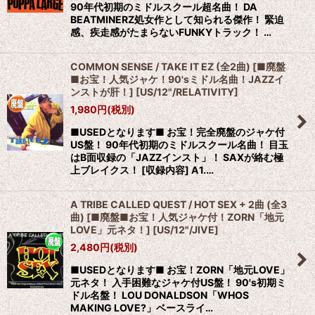
90年代初期のミドルスクール超名曲！ DA
BEATMINERZ処女作として知られる傑作！ 緊迫
感、疾走感がたまらないFUNKYトラック！ …
COMMON SENSE / TAKE IT EZ (全2曲) [■廃盤
■お宝！人気ジャケ！90'sミドル名曲！JAZZイ
ンストが肝！]
[
US/12"/RELATIVITY
]
1,980
円
(税別)
■USEDとなります■ お宝！完全廃盤のジャケ付
US盤！ 90年代初期のミドルスクール名曲！ 目玉
はB面収録の「JAZZインスト」！ SAXが絡む極
上ブレイクス！ [収録内容] A1.…
A TRIBE CALLED QUEST / HOT SEX + 2曲 (全3
曲) [■廃盤■お宝！人気ジャケ付！ZORN「地元
LOVE」元ネタ！]
[
US/12"/JIVE
]
2,480
円
(税別)
■USEDとなります■ お宝！ZORN「地元LOVE」
元ネタ！ 入手困難なジャケ付US盤！ 90's初期ミ
ドル名盤！ LOU DONALDSON「WHOS
MAKING LOVE?」ベースライ…