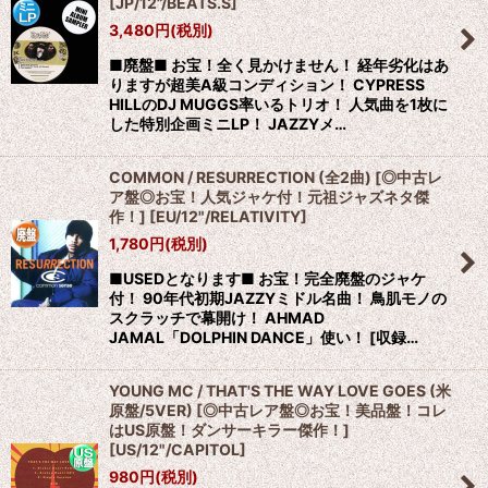
[
JP/12”/BEATS.S
]
3,480
円
(税別)
■廃盤■ お宝！全く見かけません！ 経年劣化はあ
りますが超美A級コンディション！ CYPRESS
HILLのDJ MUGGS率いるトリオ！ 人気曲を1枚に
した特別企画ミニLP！ JAZZYメ…
COMMON / RESURRECTION (全2曲) [◎中古レ
ア盤◎お宝！人気ジャケ付！元祖ジャズネタ傑
作！]
[
EU/12"/RELATIVITY
]
1,780
円
(税別)
■USEDとなります■ お宝！完全廃盤のジャケ
付！ 90年代初期JAZZYミドル名曲！ 鳥肌モノの
スクラッチで幕開け！ AHMAD
JAMAL「DOLPHIN DANCE」使い！ [収録…
YOUNG MC / THAT'S THE WAY LOVE GOES (米
原盤/5VER) [◎中古レア盤◎お宝！美品盤！コレ
はUS原盤！ダンサーキラー傑作！]
[
US/12"/CAPITOL
]
980
円
(税別)