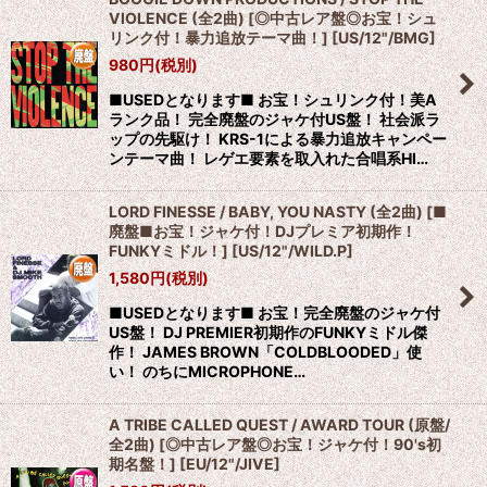
VIOLENCE (全2曲) [◎中古レア盤◎お宝！シュ
リンク付！暴力追放テーマ曲！]
[
US/12"/BMG
]
980
円
(税別)
■USEDとなります■ お宝！シュリンク付！美A
ランク品！ 完全廃盤のジャケ付US盤！ 社会派ラ
ップの先駆け！ KRS-1による暴力追放キャンペー
ンテーマ曲！ レゲエ要素を取入れた合唱系HI…
LORD FINESSE / BABY, YOU NASTY (全2曲) [■
廃盤■お宝！ジャケ付！DJプレミア初期作！
FUNKYミドル！]
[
US/12"/WILD.P
]
1,580
円
(税別)
■USEDとなります■ お宝！完全廃盤のジャケ付
US盤！ DJ PREMIER初期作のFUNKYミドル傑
作！ JAMES BROWN「COLDBLOODED」使
い！ のちにMICROPHONE…
A TRIBE CALLED QUEST / AWARD TOUR (原盤/
全2曲) [◎中古レア盤◎お宝！ジャケ付！90's初
期名盤！]
[
EU/12"/JIVE
]