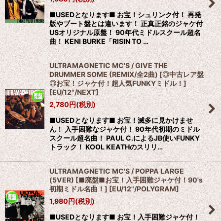
■USEDとなります■ お宝！シュリンク付！ 再発
版やブート盤とは違います！ 正真正銘のジャケ付
USオリジナル原盤！ 90年代ミドルスクール超名
曲！ KENI BURKE「RISIN TO …
ULTRAMAGNETIC MC'S / GIVE THE
DRUMMER SOME (REMIX/全2曲) [◎中古レア盤
◎お宝！ジャケ付！超人気FUNKYミドル！]
[
EU/12"/NEXT
]
2,780
円
(税別)
■USEDとなります■ お宝！滅多に見かけませ
ん！ 入手困難なジャケ付！ 90年代初期のミドル
スクール超名曲！ PAUL C.によるJB使いFUNKY
トラック！ KOOL KEATHのスリリ…
ULTRAMAGNETIC MC'S / POPPA LARGE
(5VER) [■廃盤■お宝！入手困難ジャケ付！90's
初期ミドル名曲！]
[
EU/12"/POLYGRAM
]
1,980
円
(税別)
■USEDとなります■ お宝！入手困難ジャケ付！