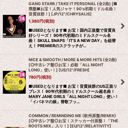
GANG STARR / TAKE IT PERSONAL (全2曲) [■
廃盤■お宝！人気ジャケ！90's初期ミドル名曲！
音質抜群！]
[
JP/12"/CHRYSALIS
]
1,380
円
(税別)
■USEDとなります■ お宝！国内正規盤で音質良
好シリーズ！ 90年代初期のミドルスクール名
曲！ SKULL SNAPS「IT'S A NEW DAY」を組替
え！ PREMIERのスクラッチが…
NICE & SMOOTH / MORE & MORE HITS (全2曲)
[◎中古レア盤◎お宝！必殺「ALL NIGHT
LONG」使い！]
[
US/12"/FRESH
]
780
円
(税別)
■USEDとなります■ お宝！音質抜群のUS正規リ
プレス！ 90年代初期のミドルスクール超名曲！
MARY JANE GIRLS「ALL NIGHT LONG」使い！
「イパネマの娘」替歌フッ…
COMMON / REMINDING ME (欧州原盤/REMIX)
[◎中古レア盤◎お宝！ステッカー付原盤！「THE
ROOTS MIX」入り！]
[
EU/12"/RELATIVITY
]