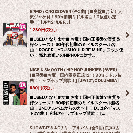
EPMD / CROSSOVER (全2曲) [■廃盤■お宝！人
気ジャケ付！90's初期ミドル名曲！2枚使い定
番！]
[
JP/12"/DEF.J
]
1,280
円
(税別)
■USEDとなります■ お宝！国内正規盤で音質良
好シリーズ！ 90年代初期のミドルスクール名
曲！ ROGER「YOU SHOULD BE MINE」フック使
い！ 売れ線狙いのHIPHOPに対す…
NICE & SMOOTH / HIP HOP JUNKIES (6VER)
[■廃盤■お宝！国内限定正規12"！90'sミドル名
曲！ヒップホップ賛歌！]
[
JP/12"/COLUMBIA
]
980
円
(税別)
■USEDとなります■ お宝！国内正規盤で音質良
好シリーズ！ 90年代初期のミドルスクール超名
曲！ 2NDアルバムからのカット！ DJは必ずマス
トの1枚！ 究極のヒップホップ賛歌！ […
SHOWBIZ & AG / ミニアルバム (全5曲) [◎中古