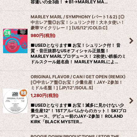
容違いの全3曲！ ★B1→MARLEY MA…
MARLEY MARL / SYMPHONY (パート1＆2) [◎
中古レア盤◎お宝！シュリンク付！大ネタ使い！
豪華マイクリレー！]
[
US/12"/COLD.C
]
980
円
(税別)
■USEDとなります■ お宝！シュリンク付！ 音
質・音圧抜群なUSオフィシャル正規盤！
MARLEY MARLプロデュース！ 2枚使い鉄板のミ
ドルスクール超名曲！ MARLEY MARLによ…
ORIGINAL FLAVOR / CAN I GET OPEN (REMIX)
[◎中古レア盤◎お宝！少量生産！JAY-Z参加！
ミドル名盤！]
[
JP/12"/SOUL.S
]
1,280
円
(税別)
■USEDとなります■ お宝！滅多に見かけない少
量生産12"！ 1STアルバムからのカット！ SKIプロ
デュース、デビュー前のJAY-Z参加！ ROLAND
KIRK「BLACK MYSTER…
BOOGIE DOWN PRODUCTIONS / STOP THE