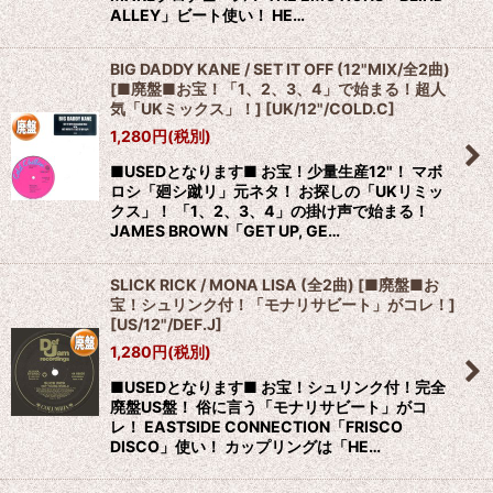
ALLEY」ビート使い！ HE…
BIG DADDY KANE / SET IT OFF (12"MIX/全2曲)
[■廃盤■お宝！「1、2、3、4」で始まる！超人
気「UKミックス」！]
[
UK/12"/COLD.C
]
1,280
円
(税別)
■USEDとなります■ お宝！少量生産12"！ マボ
ロシ「廻シ蹴リ」元ネタ！ お探しの「UKリミッ
クス」！ 「1、2、3、4」の掛け声で始まる！
JAMES BROWN「GET UP, GE…
SLICK RICK / MONA LISA (全2曲) [■廃盤■お
宝！シュリンク付！「モナリサビート」がコレ！]
[
US/12"/DEF.J
]
1,280
円
(税別)
■USEDとなります■ お宝！シュリンク付！完全
廃盤US盤！ 俗に言う「モナリサビート」がコ
レ！ EASTSIDE CONNECTION「FRISCO
DISCO」使い！ カップリングは「HE…