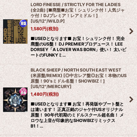
LORD FINESSE / STRICTLY FOR THE LADIES
(全2曲) [■廃盤■お宝！シュリンク付！人気ジャ
ケ付！DJプレミア！レアミドル！]
[
US/12"/WILD.P
]
1,580
円
(税別)
■USEDとなります■ お宝！シュリンク付！ 完全
廃盤のUS盤！ DJ PREMIERプロデュース！ LEE
DORSEY「A LOVER WAS BORN」使い！ 太いビ
ートのFUNKYミ…
BLACK SHEEP / NORTH SOUTH EAST WEST
(米原盤/REMIX) [◎中古レア盤◎お宝！本物のUS
原盤！90'sミドル名盤！SHOWBIZ！]
[
US/12"/MERCURY
]
1,480
円
(税別)
■USEDとなります■ お宝！再発版やブート盤と
は違います！ 正真正銘のジャケ付USオリジナル
原盤！ 90年代初期のミドルスクール超名曲！ メ
ロウな上音が印象的なSHOWBIZリミックス
B1！…