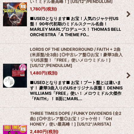
い！ミドル最高峰！]
[
US/12"/PENDULUM
]
1,780
円
(税別)
■USEDとなります■ お宝！人気のジャケ付US
盤！ 90年代初期のミドルスクール名曲！
MARLEY MARLプロデュース！ THOMAS BELL
ORCHESTRA「A THEME FO…
LORDS OF THE UNDERGROUND / FAITH + 2曲
(米原盤/全3曲) [◎中古レア盤◎お宝！豪華3曲入
りUS原盤！「FREE」使いメロウミドル！]
[
US/12"/PENDULUM
]
1,480
円
(税別)
■USEDとなります■ お宝！ブート盤とは違いま
す！ 豪華3曲入りのUSオリジナル原盤！ DENNIS
WILLIAMS「FREE」使い！ メロウミドル大傑作
「FAITH」！ B面にMARL…
THREE TIMES DOPE / FUNKY DIVIDENDS (全2
曲) [◎中古レア盤◎お宝！ジャケ付！「OH
HONEY」使い最高峰！]
[
US/12"/ARISTA
]
2,480
円
(税別)