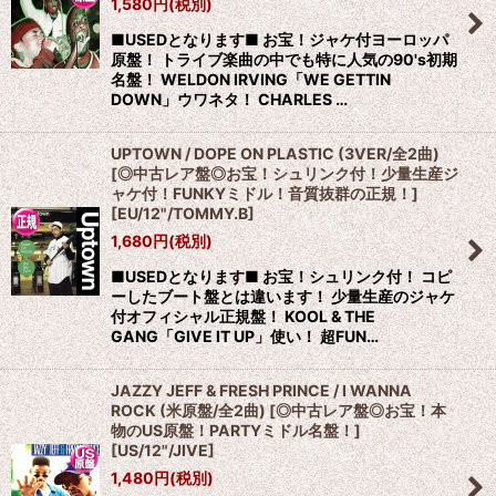
1,580
円
(税別)
■USEDとなります■ お宝！ジャケ付ヨーロッパ
原盤！ トライブ楽曲の中でも特に人気の90's初期
名盤！ WELDON IRVING「WE GETTIN
DOWN」ウワネタ！ CHARLES …
UPTOWN / DOPE ON PLASTIC (3VER/全2曲)
[◎中古レア盤◎お宝！シュリンク付！少量生産ジ
ャケ付！FUNKYミドル！音質抜群の正規！]
[
EU/12"/TOMMY.B
]
1,680
円
(税別)
■USEDとなります■ お宝！シュリンク付！ コピ
ーしたブート盤とは違います！ 少量生産のジャケ
付オフィシャル正規盤！ KOOL & THE
GANG「GIVE IT UP」使い！ 超FUN…
JAZZY JEFF & FRESH PRINCE / I WANNA
ROCK (米原盤/全2曲) [◎中古レア盤◎お宝！本
物のUS原盤！PARTYミドル名盤！]
[
US/12"/JIVE
]
1,480
円
(税別)