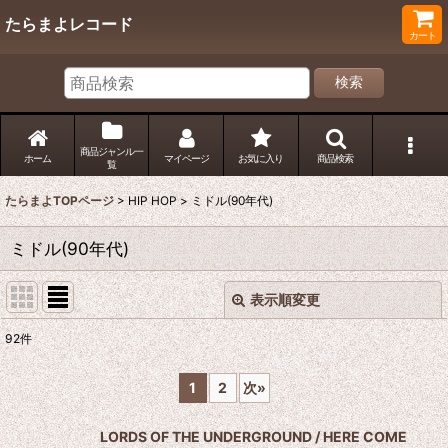
たらまよレコード
カート
検索
商品ジャンル一
ホーム
マイページ
お気に入り
商品検索
覧
たらまよTOPページ
>
HIP HOP
>
ミドル(90年代)
ミドル(90年代)
表示順変更
閉じる
92
件
表示数
:
1
2
次
»
並び順
:
LORDS OF THE UNDERGROUND / HERE COME