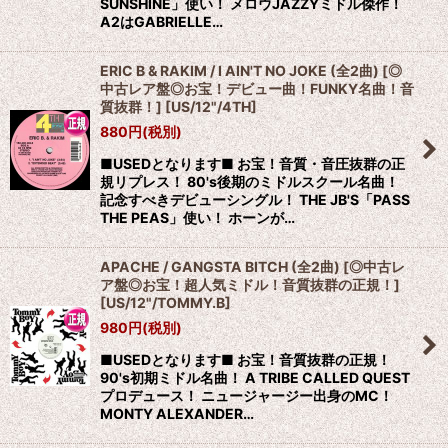
SUNSHINE」使い！ メロウJAZZYミドル傑作！
A2はGABRIELLE…
ERIC B & RAKIM / I AIN'T NO JOKE (全2曲) [◎
中古レア盤◎お宝！デビュー曲！FUNKY名曲！音
質抜群！]
[
US/12"/4TH
]
880
円
(税別)
■USEDとなります■ お宝！音質・音圧抜群の正
規リプレス！ 80's後期のミドルスクール名曲！
記念すべきデビューシングル！ THE JB'S「PASS
THE PEAS」使い！ ホーンが…
APACHE / GANGSTA BITCH (全2曲) [◎中古レ
ア盤◎お宝！超人気ミドル！音質抜群の正規！]
[
US/12"/TOMMY.B
]
980
円
(税別)
■USEDとなります■ お宝！音質抜群の正規！
90's初期ミドル名曲！ A TRIBE CALLED QUEST
プロデュース！ ニュージャージー出身のMC！
MONTY ALEXANDER…