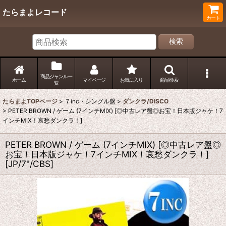
たらまよレコード
カート
検索
商品ジャンル一
ホーム
マイページ
お気に入り
商品検索
覧
たらまよTOPページ
>
７inc・シングル盤
>
ダンクラ/DISCO
>
PETER BROWN / ゲーム (7インチMIX) [◎中古レア盤◎お宝！日本版ジャケ！7
インチMIX！哀愁ダンクラ！]
PETER BROWN / ゲーム (7インチMIX) [◎中古レア盤◎
お宝！日本版ジャケ！7インチMIX！哀愁ダンクラ！]
[
JP/7"/CBS
]