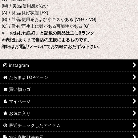
(M) / 美品/使用感がない
(A) / 良品/良好状態 [EX]
(B) / 並品/使用感および小キズがある [VG+～VG]
(C) / 難有/再生上に難がある可能性がある [G]
※「おおむね良好」と記載の商品は主にBランク
※表記はあくまで当店の主観によるものです。
詳細はお電話/メールにてお気軽におたずね下さい。
instagram
たらまよTOPページ
買い物カゴ
マイページ
お気に入り
最近チェックしたアイテム
特定商取引法表示