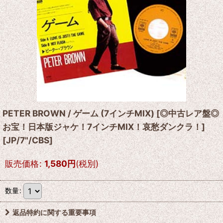
PETER BROWN / ゲーム (7インチMIX) [◎中古レア盤◎
お宝！日本版ジャケ！7インチMIX！哀愁ダンクラ！]
[
JP/7"/CBS
]
販売価格
:
1,580
円
(税別)
数量
:
返品特約に関する重要事項