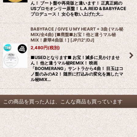
ん！ ブート盤や再発版と違います！ 正真正銘の
USプロモオンリー原盤！ L.A.REID & BABYFACE
プロデュース！ 女心を歌い上げた大…
BABYFACE / GIVE U MY HEART + 3曲 (マル秘
MIX/全4曲) [■廃盤■お宝！他と違うマル秘
MIX！豪華4曲版！]
[
JP/12"/DJ
]
2,480
円
(税別)
■USEDとなります■ お宝！滅多に見かけませ
ん！ 他と違うマル秘REMIX！ 映画
「BOOMERANG」サントラから4曲！ 目玉はコ
ノ盤のみのA2！ 随所に打込みの変化を施したマ
ル秘MIX…
この商品を買った人は、こんな商品も買っています