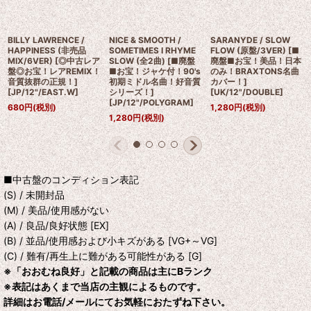
BILLY LAWRENCE /
NICE & SMOOTH /
SARANYDE / SLOW
HAPPINESS (非売品
SOMETIMES I RHYME
FLOW (原盤/3VER) [■
MIX/6VER) [◎中古レア
SLOW (全2曲) [■廃盤
廃盤■お宝！美品！日本
盤◎お宝！レアREMIX！
■お宝！ジャケ付！90's
のみ！BRAXTONS名曲
音質抜群の正規！]
初期ミドル名曲！好音質
カバー！]
[
JP/12"/EAST.W
]
シリーズ！]
[
UK/12"/DOUBLE
]
[
JP/12"/POLYGRAM
]
680
円
(税別)
1,280
円
(税別)
1,280
円
(税別)
■中古盤のコンディション表記
(S) / 未開封品
(M) / 美品/使用感がない
(A) / 良品/良好状態 [EX]
(B) / 並品/使用感および小キズがある [VG+～VG]
(C) / 難有/再生上に難がある可能性がある [G]
※「おおむね良好」と記載の商品は主にBランク
※表記はあくまで当店の主観によるものです。
詳細はお電話/メールにてお気軽におたずね下さい。