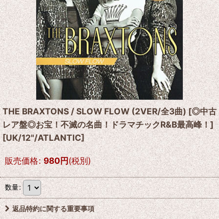
THE BRAXTONS / SLOW FLOW (2VER/全3曲) [◎中古
レア盤◎お宝！不滅の名曲！ドラマチックR&B最高峰！]
[
UK/12"/ATLANTIC
]
販売価格
:
980
円
(税別)
数量
:
返品特約に関する重要事項