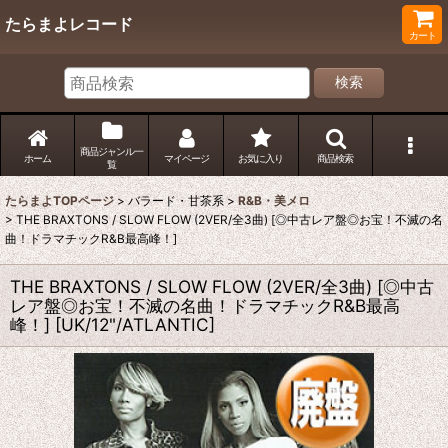
たらまよレコード
カート
検索
商品ジャンル一
ホーム
マイページ
お気に入り
商品検索
覧
たらまよTOPページ
>
バラード・甘茶系
>
R&B・美メロ
>
THE BRAXTONS / SLOW FLOW (2VER/全3曲) [◎中古レア盤◎お宝！不滅の名
曲！ドラマチックR&B最高峰！]
THE BRAXTONS / SLOW FLOW (2VER/全3曲) [◎中古
レア盤◎お宝！不滅の名曲！ドラマチックR&B最高
峰！]
[
UK/12"/ATLANTIC
]