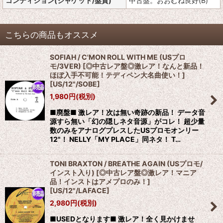
コンディション(ジャケット/盤質)
中古盤。おおむね良好(B)
こちらの商品もオススメ
SOFIAH / C'MON ROLL WITH ME (USプロ
モ/3VER) [◎中古レア盤◎激レア！なんと新品！
ほぼ入手不可能！テディペン大名曲使い！]
[
US/12"/SOBE
]
1,980
円
(税別)
■廃盤■ 激レア！次は無い奇跡の新品！ データ音
源すら無い「幻の隠しネタ音源」がコレ！ 超少量
数のみをアナログプレスしたUSプロモオンリー
12"！ NELLY「MY PLACE」同ネタ！ T…
TONI BRAXTON / BREATHE AGAIN (USプロモ/
インスト入り) [◎中古レア盤◎激レア！マニア
品！インストはアメプロのみ！]
[
US/12"/LAFACE
]
2,980
円
(税別)
■USEDとなります■ 激レア！全く見かけませ