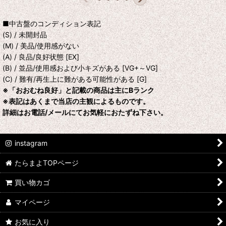
■中古盤のコンディション表記
(S) / 未開封品
(M) / 美品/使用感がない
(A) / 良品/良好状態 [EX]
(B) / 並品/使用感および小キズがある [VG+～VG]
(C) / 難有/再生上に難がある可能性がある [G]
※「おおむね良好」と記載の商品は主にBランク
※表記はあくまで当店の主観によるものです。
詳細はお電話/メールにてお気軽におたずね下さい。
instagram
たらまよTOPページ
買い物カゴ
マイページ
お気に入り