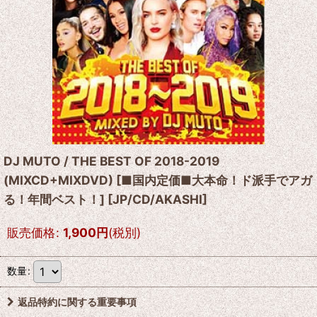
DJ MUTO / THE BEST OF 2018-2019
(MIXCD+MIXDVD) [■国内定価■大本命！ド派手でアガ
る！年間ベスト！]
[
JP/CD/AKASHI
]
販売価格
:
1,900
円
(税別)
数量
:
返品特約に関する重要事項