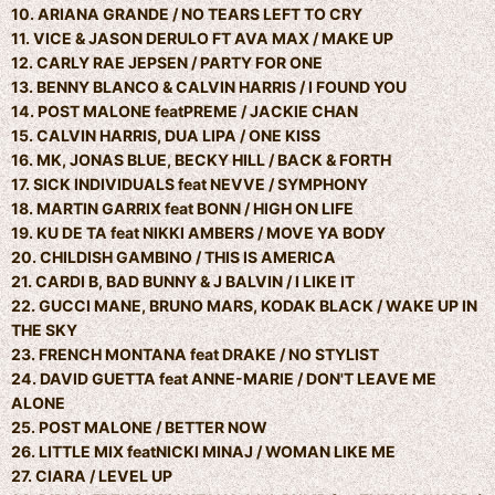
10. ARIANA GRANDE / NO TEARS LEFT TO CRY
11. VICE & JASON DERULO FT AVA MAX / MAKE UP
12. CARLY RAE JEPSEN / PARTY FOR ONE
13. BENNY BLANCO & CALVIN HARRIS / I FOUND YOU
14. POST MALONE featPREME / JACKIE CHAN
15. CALVIN HARRIS, DUA LIPA / ONE KISS
16. MK, JONAS BLUE, BECKY HILL / BACK & FORTH
17. SICK INDIVIDUALS feat NEVVE / SYMPHONY
18. MARTIN GARRIX feat BONN / HIGH ON LIFE
19. KU DE TA feat NIKKI AMBERS / MOVE YA BODY
20. CHILDISH GAMBINO / THIS IS AMERICA
21. CARDI B, BAD BUNNY & J BALVIN / I LIKE IT
22. GUCCI MANE, BRUNO MARS, KODAK BLACK / WAKE UP IN
THE SKY
23. FRENCH MONTANA feat DRAKE / NO STYLIST
24. DAVID GUETTA feat ANNE-MARIE / DON'T LEAVE ME
ALONE
25. POST MALONE / BETTER NOW
26. LITTLE MIX featNICKI MINAJ / WOMAN LIKE ME
27. CIARA / LEVEL UP