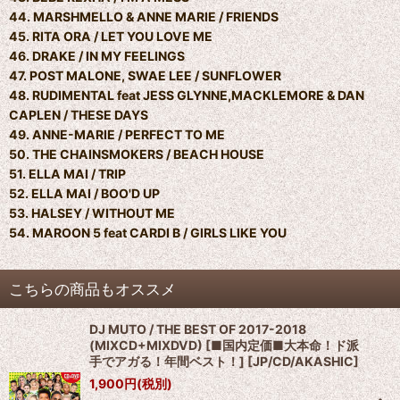
44. MARSHMELLO & ANNE MARIE / FRIENDS
45. RITA ORA / LET YOU LOVE ME
46. DRAKE / IN MY FEELINGS
47. POST MALONE, SWAE LEE / SUNFLOWER
48. RUDIMENTAL feat JESS GLYNNE,MACKLEMORE & DAN
CAPLEN / THESE DAYS
49. ANNE-MARIE / PERFECT TO ME
50. THE CHAINSMOKERS / BEACH HOUSE
51. ELLA MAI / TRIP
52. ELLA MAI / BOO'D UP
53. HALSEY / WITHOUT ME
54. MAROON 5 feat CARDI B / GIRLS LIKE YOU
こちらの商品もオススメ
DJ MUTO / THE BEST OF 2017-2018
(MIXCD+MIXDVD) [■国内定価■大本命！ド派
手でアガる！年間ベスト！]
[
JP/CD/AKASHIC
]
1,900
円
(税別)