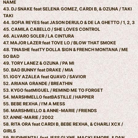
NAME
43. DJ SNAKE feat SELENA GOMEZ, CARDI B, & OZUNA / TAKI
TAKI
44. SOFIA REYES feat JASON DERULO & DE LA GHETTO / 1, 2, 3
45. CAMILA CABELLO / SHE LOVES CONTROL
46. ALVARO SOLER / LA CINTURA
47. MAJOR LAZER feat TOVE LO / BLOW THAT SMOKE
48. TINASHE featTY DOLLA $IGN & FRENCH MONTANA / ME
SO BAD
49. TORY LANEZ & OZUNA / PA MI
50. BAD BUNNY feat DRAKE / MIA
51. IGGY AZALEA feat QUAVO / SAVIOR
52. ARIANA GRANDE / BREATHIN
53. KYGO featMIGUEL / REMIND ME TO FORGET
54. MARSHMELLO featBASTILLE / HAPPIER
55. BEBE REXHA / I'M A MESS
56. MARSHMELLO & ANNE-MARIE / FRIENDS
57. ANNE-MARIE / 2002
58. RITA ORA feat CARDI B, BEBE REXHA, & CHARLI XCX /
GIRLS
59. RUDIMENTAL feat JESS GLYNE, MACKLEMORE, & DAN