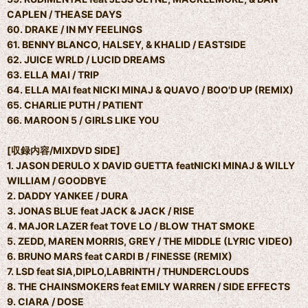
CAPLEN / THEASE DAYS
60. DRAKE / IN MY FEELINGS
61. BENNY BLANCO, HALSEY, & KHALID / EASTSIDE
62. JUICE WRLD / LUCID DREAMS
63. ELLA MAI / TRIP
64. ELLA MAI feat NICKI MINAJ & QUAVO / BOO'D UP (REMIX)
65. CHARLIE PUTH / PATIENT
66. MAROON 5 / GIRLS LIKE YOU
[収録内容/MIXDVD SIDE]
1. JASON DERULO X DAVID GUETTA featNICKI MINAJ & WILLY
WILLIAM / GOODBYE
2. DADDY YANKEE / DURA
3. JONAS BLUE feat JACK & JACK / RISE
4. MAJOR LAZER feat TOVE LO / BLOW THAT SMOKE
5. ZEDD, MAREN MORRIS, GREY / THE MIDDLE (LYRIC VIDEO)
6. BRUNO MARS feat CARDI B / FINESSE (REMIX)
7. LSD feat SIA,DIPLO,LABRINTH / THUNDERCLOUDS
8. THE CHAINSMOKERS feat EMILY WARREN / SIDE EFFECTS
9. CIARA / DOSE