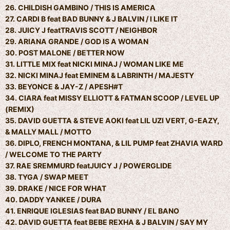
26. CHILDISH GAMBINO / THIS IS AMERICA
27. CARDI B feat BAD BUNNY & J BALVIN / I LIKE IT
28. JUICY J featTRAVIS SCOTT / NEIGHBOR
29. ARIANA GRANDE / GOD IS A WOMAN
30. POST MALONE / BETTER NOW
31. LITTLE MIX feat NICKI MINAJ / WOMAN LIKE ME
32. NICKI MINAJ feat EMINEM & LABRINTH / MAJESTY
33. BEYONCE & JAY-Z / APESH#T
34. CIARA feat MISSY ELLIOTT & FATMAN SCOOP / LEVEL UP
(REMIX)
35. DAVID GUETTA & STEVE AOKI feat LIL UZI VERT, G-EAZY,
& MALLY MALL / MOTTO
36. DIPLO, FRENCH MONTANA, & LIL PUMP feat ZHAVIA WARD
/ WELCOME TO THE PARTY
37. RAE SREMMURD featJUICY J / POWERGLIDE
38. TYGA / SWAP MEET
39. DRAKE / NICE FOR WHAT
40. DADDY YANKEE / DURA
41. ENRIQUE IGLESIAS feat BAD BUNNY / EL BANO
42. DAVID GUETTA feat BEBE REXHA & J BALVIN / SAY MY