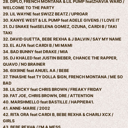
28. DIPLO, FRENCH MONTANA & LIL PUMP featZHAVIA WARD /
WELCOME TO THE PARTY
29. LIL WAYNE feat SWIZZ BEATZ / UPROAR
30. KANYE WEST & LIL PUMP feat ADELE GIVENS / I LOVE IT
31. DJ SNAKE featSELENA GOMEZ, OZUNA, CARDI B / TAKI
TAKI
32. DAVID GUETTA, BEBE REXHA & J BALVIN / SAY MY NAME
33. EL ALFA feat CARDI B / MI MAMI
34. BAD BUNNY feat DRAKE / MIA
35. DJ KHALED feat JUSTIN BIEBER, CHANCE THE RAPPER,
QUAVO / NO BRAINER
36. 6IX9INE feat ANUEL AA / BEBE
37. TINASHE feat TY DOLLA $IGN, FRENCH MONTANA / ME SO
BAD
38. LIL DICKY feat CHRIS BROWN / FREAKY FRIDAY
39. FAT JOE, CHRIS BROWN, DRE / ATTENTION
40. MARSHMELLO feat BASTILLE / HAPPIER41.
41. ANNE-MARIE / 2002
42. RITA ORA feat CARDI B, BEBE REXHA & CHARLI XCX /
GIRLS
43. BEBE REXHA / I'M A MESS