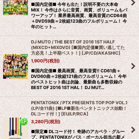
■国内定価■ 今年も出た！説明不要の大本命
MIX！ 今作はさらに音質、画質、ボリュームもパ
ワーアップ！ 業界最高画質、最高音質のCD64曲
＋DVD59曲＝2枚組123曲のフルボリューム！ 今
年のヒット…
DJ MUTO / THE BEST OF 2016 1ST HALF
(MIXCD+MIXDVD) [■国内定価■買い逃してた
方必見！上半期ベスト！]
[
JP/CD/AKASHIC
]
1,900
円
(税別)
■国内定価■ 最高画質、最高音質!! CD61曲＋
DVD60曲＝2枚組121曲のフルボリューム！ 今年
のベストヒット曲は勿論、最新曲も多数収録の
BEST OF 2016 1ST HAL！ DJ MUT…
PENTATONIX / PTX PRESENTS TOP POP VOL.1
(LP/全11曲) [■LP■新生ペンタトニックス始動！
DLコード付！]
[
EU/LP/RCA
]
3,280
円
(税別)
■限定■ DLコード付！ 奇跡のアカペラ・グルー
プ、PENTATONIXが バス・ボーカル担当の新メ