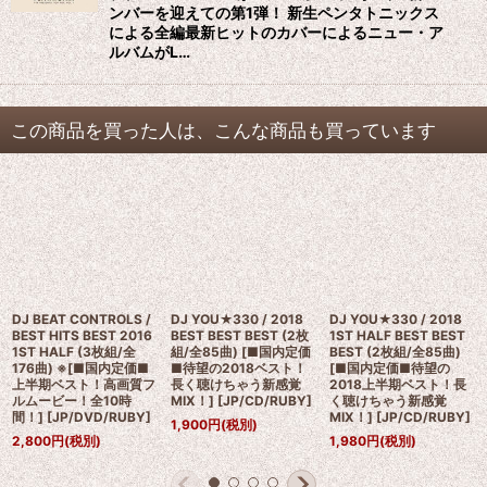
ンバーを迎えての第1弾！ 新生ペンタトニックス
による全編最新ヒットのカバーによるニュー・ア
ルバムがL…
この商品を買った人は、こんな商品も買っています
DJ BEAT CONTROLS /
DJ YOU★330 / 2018
DJ YOU★330 / 2018
BEST HITS BEST 2016
BEST BEST BEST (2枚
1ST HALF BEST BEST
1ST HALF (3枚組/全
組/全85曲) [■国内定価
BEST (2枚組/全85曲)
176曲) ※[■国内定価■
■待望の2018ベスト！
[■国内定価■待望の
上半期ベスト！高画質フ
長く聴けちゃう新感覚
2018上半期ベスト！長
ルムービー！全10時
MIX！]
[
JP/CD/RUBY
]
く聴けちゃう新感覚
間！]
[
JP/DVD/RUBY
]
MIX！]
[
JP/CD/RUBY
]
1,900
円
(税別)
2,800
円
(税別)
1,980
円
(税別)