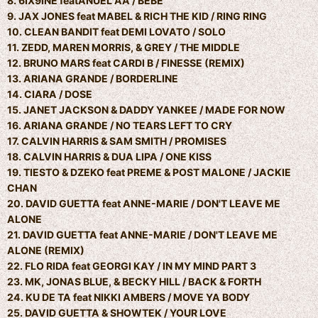
8. 6IX9INE featANUEL AA / BEBE
9. JAX JONES feat MABEL & RICH THE KID / RING RING
10. CLEAN BANDIT feat DEMI LOVATO / SOLO
11. ZEDD, MAREN MORRIS, & GREY / THE MIDDLE
12. BRUNO MARS feat CARDI B / FINESSE (REMIX)
13. ARIANA GRANDE / BORDERLINE
14. CIARA / DOSE
15. JANET JACKSON & DADDY YANKEE / MADE FOR NOW
16. ARIANA GRANDE / NO TEARS LEFT TO CRY
17. CALVIN HARRIS & SAM SMITH / PROMISES
18. CALVIN HARRIS & DUA LIPA / ONE KISS
19. TIESTO & DZEKO feat PREME & POST MALONE / JACKIE
CHAN
20. DAVID GUETTA feat ANNE-MARIE / DON'T LEAVE ME
ALONE
21. DAVID GUETTA feat ANNE-MARIE / DON'T LEAVE ME
ALONE (REMIX)
22. FLO RIDA feat GEORGI KAY / IN MY MIND PART 3
23. MK, JONAS BLUE, & BECKY HILL / BACK & FORTH
24. KU DE TA feat NIKKI AMBERS / MOVE YA BODY
25. DAVID GUETTA & SHOWTEK / YOUR LOVE