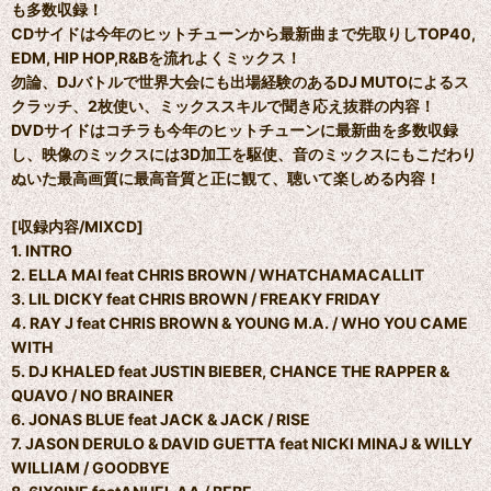
も多数収録！
CDサイドは今年のヒットチューンから最新曲まで先取りしTOP40,
EDM, HIP HOP,R&Bを流れよくミックス！
勿論、DJバトルで世界大会にも出場経験のあるDJ MUTOによるス
クラッチ、2枚使い、ミックススキルで聞き応え抜群の内容！
DVDサイドはコチラも今年のヒットチューンに最新曲を多数収録
し、映像のミックスには3D加工を駆使、音のミックスにもこだわり
ぬいた最高画質に最高音質と正に観て、聴いて楽しめる内容！
[収録内容/MIXCD]
1. INTRO
2. ELLA MAI feat CHRIS BROWN / WHATCHAMACALLIT
3. LIL DICKY feat CHRIS BROWN / FREAKY FRIDAY
4. RAY J feat CHRIS BROWN & YOUNG M.A. / WHO YOU CAME
WITH
5. DJ KHALED feat JUSTIN BIEBER, CHANCE THE RAPPER &
QUAVO / NO BRAINER
6. JONAS BLUE feat JACK & JACK / RISE
7. JASON DERULO & DAVID GUETTA feat NICKI MINAJ & WILLY
WILLIAM / GOODBYE