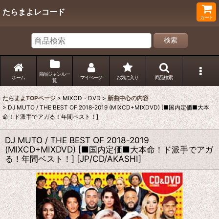
たらまよレコード
カート
検索
商品ジャンル一
ホーム
マイページ
お気に入り
商品検索
覧
たらまよTOPページ
>
MIXCD・DVD
>
新曲中心の内容
>
DJ MUTO / THE BEST OF 2018-2019 (MIXCD+MIXDVD) [■国内定価■大本
命！ド派手でアガる！年間ベスト！]
DJ MUTO / THE BEST OF 2018-2019
(MIXCD+MIXDVD) [■国内定価■大本命！ド派手でアガ
る！年間ベスト！]
[
JP/CD/AKASHI
]