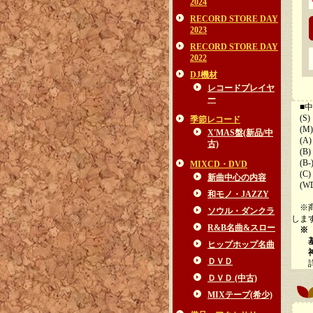
2024
RECORD STORE DAY
2023
RECORD STORE DAY
2022
DJ機材
レコードプレイヤ
ー
■中
(S)
季節レコード
(M)
X'MAS盤(新品/中
(A
古)
(B
(B
MIXCD・DVD
(C
新曲中心の内容
(W
和モノ・JAZZY
※商
ソウル・ダンクラ
しま
R&B名曲&スロー
※
基本
ヒップホップ名曲
神経
ＤＶＤ
詳細
ＤＶＤ (中古)
MIXテープ(希少)