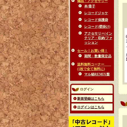
備品・アクセサリー
本/冊子
レコードジャケ
レコード保護袋
レコード(壁掛け)
アクセサリー/イン
テリア・収納/ファ
ッション
セール！お買い得！
期間・数量限定品
送料無料コーナー
(1枚で全て無料に)
マル秘REMIX盤
ログイン
新規登録はこちら
ログインはこちら