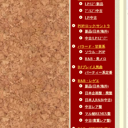
LP/12"/新品
7"/12"/中古
LP/中古
POP/ロック/サントラ
新品(日本/海外)
中古/LP/12"/7"
バラード・甘茶系
ソウル・POP
R&B・美メロ
DJプレイ人気曲
パーティー系定番
R&B・レゲエ
新品(日本/海外)
日本企画盤・廃盤
日本人R&B(中古)
中古レア盤
マル秘REMIX盤
中古(貴重レア盤)