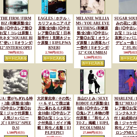
THE FIRM / FIRM
EAGLES / ホテル・
MELANIE WILLIA
SUGAR SOUL
BIZ (和蘭原盤/全2
カリフォルニア (LP
MS / YOU ARE EVE
みの花に (原
曲) [◎中古レア盤◎
原盤/全9曲) [◎中古
RYTHING (和蘭原
曲) [◎中古
お宝！コレは原盤！
レア盤◎お宝！日本
盤/全2曲) [◎中古レ
お宝！コレは
大ネタ"SQUARE BI
版帯付！見開きジャ
ア盤◎お宝！オラン
哀愁ジャパニ
Z"使い！]
[オランダ/
ケ原盤！]
[JP/LP/WA
ダ原盤！お洒落カバ
デビュー曲！
12"/INTERSCOPE]
RNER]
ー傑作！]
[オランダ/
2"/FLAV
12"/COLUMBIA]
780円
(税別)
2,780円
(税別)
500円
(税別
1,280円
(税別)
UA / 雲がちぎれる時
大沢誉志幸 / その気×
当山ひとみ / SEXY
MARLENE / 
+ 2曲 (原盤/全3曲)
×× & そして僕は途
ROBOT (LP原盤/全1
盤/12"MIX)
[◎中古レア盤◎お
方に暮れる (LP原盤/
0曲) [◎中古レア盤
レア盤◎お宝
宝！ジャケ付原盤！
全10曲) [◎中古レア
◎鬼レア！本物の帯
リンク&ステ
人気ジャパニー
盤◎お宝！シュリン
付原盤！「和モノ A
付！結成前のB
ズ！]
[JP/12"/SPEE
ク付美品！ガイド掲
TO Z」掲載！]
[JP/L
曲！ジャケ付
D.S]
載！和モノ名盤！]
[J
P/COLUMBIA]
和モノブギー
P/LP/EPIC]
ロングMIX！
1,580円
(税別)
27,800円
(税別)