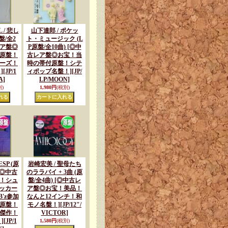
 / 悲し
山下達郎 / ポケッ
盤/全2
ト・ミュージック (L
レア盤◎
P原盤/全10曲) [◎中
原盤！
古レア盤◎お宝！当
ーズ！
時の帯付原盤！シテ
]
[JP/1
ィポップ名盤！]
[JP/
A]
LP/MOON]
)
1,980円
(税別)
ESP (原
岩崎宏美 / 聖母たち
 [◎中古
のララバイ + 3曲 (原
！シュ
盤/全4曲) [◎中古レ
ッカー
ア盤◎お宝！美品！
'z参加
なんと12インチ！和
原盤！
モノ名盤！]
[JP/12"/
傑作！
VICTOR]
]
[JP/1
1,580円
(税別)