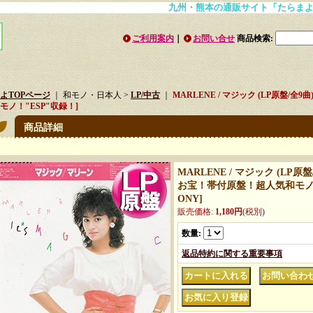
九州・熊本の通販サイト「たらまよレコード」
ご利用案内
｜
お問い合せ
商品検索
:
よTOPページ
｜ 和モノ・日本人 >
LP/中古
｜
MARLENE / マジック (LP原盤/
モノ！"ESP"収録！]
商品詳細
MARLENE / マジック (LP原
お宝！帯付原盤！超人気和モノ！
ONY
]
販売価格
:
1,180円
(税別)
数量
:
返品特約に関する重要事項
｜