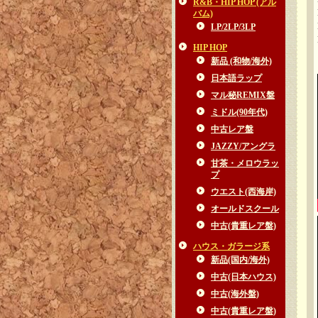
R&B・HIP HOP (アル
バム)
LP/2LP/3LP
HIP HOP
新品 (和物/海外)
日本語ラップ
マル秘REMIX盤
ミドル(90年代)
中古レア盤
JAZZY/アングラ
甘茶・メロウラッ
プ
ウエスト(西海岸)
オールドスクール
中古(貴重レア盤)
ハウス・ガラージ系
新品(国内/海外)
中古(日本ハウス)
中古(海外盤)
中古(貴重レア盤)