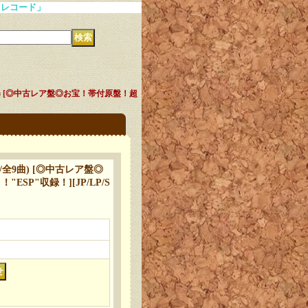
全9曲) [◎中古レア盤◎お宝！帯付原盤！超
盤/全9曲) [◎中古レア盤◎
"ESP"収録！]
[
JP/LP/S