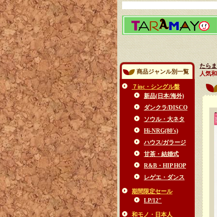
たらま
商品ジャンル別一覧
人気和
７inc・シングル盤
新品(日本/海外)
ダンクラ/DISCO
ソウル・大ネタ
Hi-NRG(80's)
ハウス/ガラージ
甘茶・結婚式
R&B・HIP HOP
レゲエ・ダンス
期間限定セール
LP/12"
和モノ・日本人