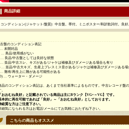
商品詳細
コンディション(ジャケット/盤質)
:
中古盤。帯付。ミニポスター/和訳歌詞付。良好
古盤のコンディション表記
 … 未開封品
 … 美品/使用感がない
) … 良品/中古盤としては良好な状態
) … 並品/中古スレ、キズがある/ジャケは補修及びダメージある場合も有り
-) … 並品/中古大キズ、生産上プレスミス音がある/ジャケは補修及びダメージある
) … 難有/再生上に難がある可能性がある
D) … ウォーター・ダメージ
品のコンディション表記は、あくまで当社基準によるものです。中古レコード盤の
す。
「おおむね良好」と記載されている商品は主にBランク【VG+～VG】です。
的に再生可能であれば「良好」～「おおむね良好」としております。
質な方はご注意下さい。
気になられる方はお電話/メールにてお気軽におたずね下さい。
こちらの商品もオススメ