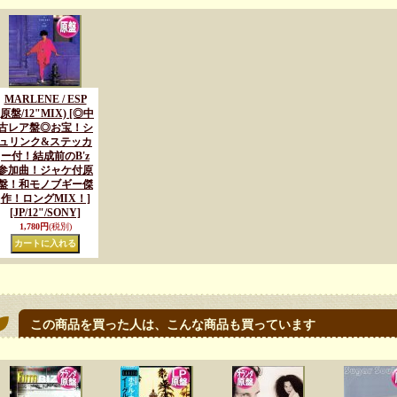
MARLENE / ESP
(原盤/12"MIX) [◎中
古レア盤◎お宝！シ
ュリンク&ステッカ
ー付！結成前のB'z
参加曲！ジャケ付原
盤！和モノブギー傑
作！ロングMIX！]
[JP/12"/SONY]
1,780円
(税別)
この商品を買った人は、こんな商品も買っています