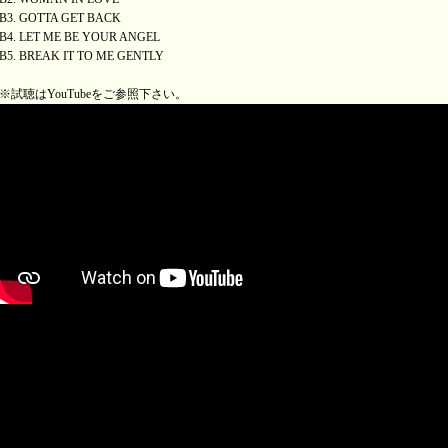
B3. GOTTA GET BACK
B4. LET ME BE YOUR ANGEL
B5. BREAK IT TO ME GENTLY
※試聴はYouTubeをご参照下さい。