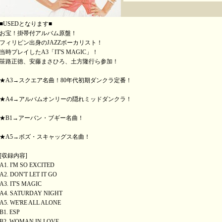
■USEDとなります■
お宝！掛帯付アルバム原盤！
フィリピン出身のJAZZボーカリスト！
当時プレイしたA3「IT'S MAGIC」！
笹路正徳、安藤まさひろ、土方隆行ら参加！
★A3→スクエア名曲！80年代初期ダンクラ定番！
★A4→アルバムオンリーの隠れミッドダンクラ！
★B1→アーバン・ブギー名曲！
★A5→ボズ・スキャッグス名曲！
[収録内容]
A1. I'M SO EXCITED
A2. DON'T LET IT GO
A3. IT'S MAGIC
A4. SATURDAY NIGHT
A5. WE'RE ALL ALONE
B1. ESP
B2. WOMAN IN LOVE