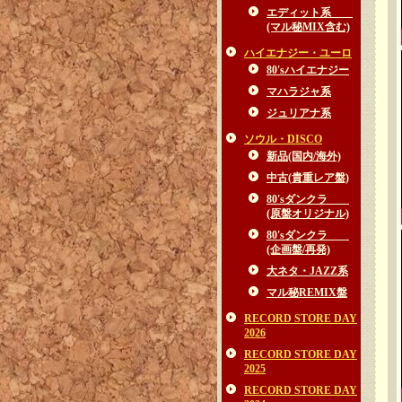
エディット系
(マル秘MIX含む)
ハイエナジー・ユーロ
80'sハイエナジー
マハラジャ系
ジュリアナ系
ソウル・DISCO
新品(国内/海外)
中古(貴重レア盤)
80'sダンクラ
(原盤オリジナル)
80'sダンクラ
(企画盤/再発)
大ネタ・JAZZ系
マル秘REMIX盤
RECORD STORE DAY
2026
RECORD STORE DAY
2025
RECORD STORE DAY