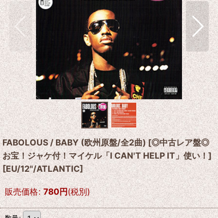
FABOLOUS / BABY (欧州原盤/全2曲) [◎中古レア盤◎
お宝！ジャケ付！マイケル「I CAN'T HELP IT」使い！]
[
EU/12"/ATLANTIC
]
販売価格
:
780
円
(税別)
数量
: