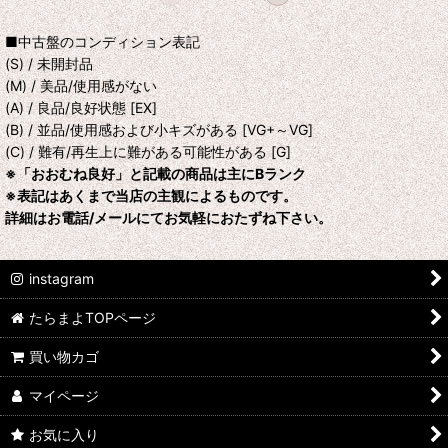
■中古盤のコンディション表記
(S) / 未開封品
(M) / 美品/使用感がない
(A) / 良品/良好状態 [EX]
(B) / 並品/使用感および小キズがある [VG+～VG]
(C) / 難有/再生上に難がある可能性がある [G]
※「おおむね良好」と記載の商品は主にBランク
※表記はあくまで当店の主観によるものです。
詳細はお電話/メールにてお気軽におたずね下さい。
instagram
たらまよTOPページ
買い物カゴ
マイページ
お気に入り