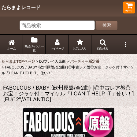
たらまよレコード
カート
検索
商品ジャンル一
ホーム
マイページ
お気に入り
商品検索
覧
たらまよTOPページ
>
DJプレイ人気曲
>
パーティー系定番
>
FABOLOUS / BABY (欧州原盤/全2曲) [◎中古レア盤◎お宝！ジャケ付！マイケ
ル「I CAN'T HELP IT」使い！]
FABOLOUS / BABY (欧州原盤/全2曲) [◎中古レア盤◎
お宝！ジャケ付！マイケル「I CAN'T HELP IT」使い！]
[
EU/12"/ATLANTIC
]