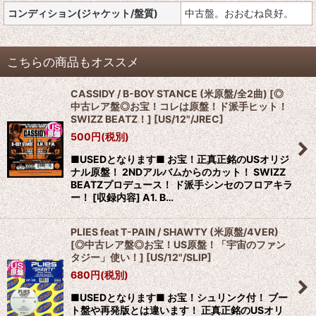
コンディション(ジャケット/盤質)
中古盤。おおむね良好。
こちらの商品もオススメ
CASSIDY / B-BOY STANCE (米原盤/全2曲) [◎
中古レア盤◎お宝！コレは原盤！ド派手ヒット！
SWIZZ BEATZ！]
[
US/12"/JREC
]
500
円
(税別)
■USEDとなります■ お宝！正真正銘のUSオリジ
ナル原盤！ 2NDアルバムからのカット！ SWIZZ
BEATZプロデュース！ ド派手シンセのフロアキラ
ー！ [収録内容] A1. B…
PLIES feat T-PAIN / SHAWTY (米原盤/4VER)
[◎中古レア盤◎お宝！US原盤！「宇宙のファン
タジー」使い！]
[
US/12"/SLIP
]
680
円
(税別)
■USEDとなります■ お宝！シュリンク付！ ブー
ト盤や再発版とは違います！ 正真正銘のUSオリ