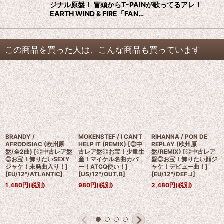
ジナル原盤！ 冒頭からT-PAINが歌ってるアレ！
EARTH WIND & FIRE「FAN…
この商品を買った人は、こんな商品も買っています
BRANDY /
MOKENSTEF / I CAN'T
RIHANNA / PON DE
AFRODISIAC (欧州原
HELP IT (REMIX) [◎中
REPLAY (欧州原
盤/全2曲) [◎中古レア盤
古レア盤◎お宝！少量生
盤/REMIX) [◎中古レア
◎お宝！飾りたいSEXY
産！マイケル名曲カバ
盤◎お宝！飾りたい顔ジ
ジャケ！未発曲入り！]
ー！ATCQ使い！]
ャケ！デビュー曲！]
[
EU/12"/ATLANTIC
]
[
US/12"/OUT.B
]
[
EU/12"/DEF.J
]
1,480
円
(税別)
980
円
(税別)
2,480
円
(税別)