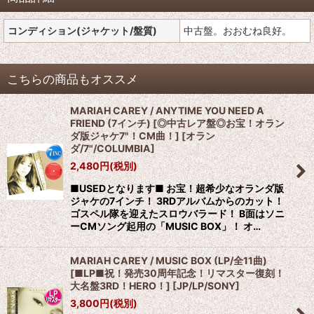
コンディション(ジャケット/盤質)
中古盤。おおむね良好。
こちらの商品もオススメ
MARIAH CAREY / ANYTIME YOU NEED A
FRIEND (7インチ) [◎中古レア盤◎お宝！オラン
ダ版ジャケ7"！CM曲！]
[
オラン
ダ/7"/COLUMBIA
]
2,480
円
(税別)
■USEDとなります■ お宝！超希少なオランダ版
ジャケの7インチ！ 3RDアルバムからのカット！
ゴスペル隊を迎えたスロウバラード！ B面はソニ
ーCMソング起用の「MUSIC BOX」！ オ…
MARIAH CAREY / MUSIC BOX (LP/全11曲)
[■LP■祝！発売30周年記念！リマスター復刻！
大名盤3RD！HERO！]
[
JP/LP/SONY
]
3,800
円
(税別)