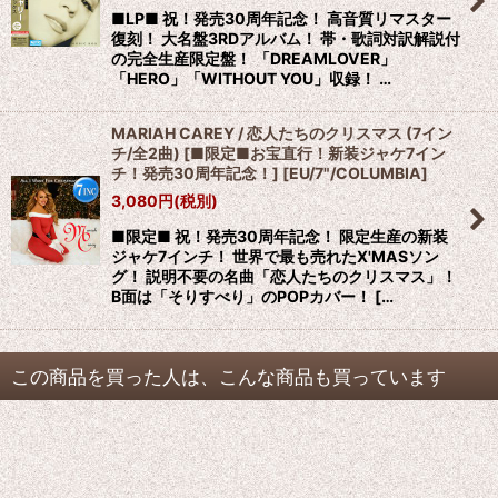
■LP■ 祝！発売30周年記念！ 高音質リマスター
復刻！ 大名盤3RDアルバム！ 帯・歌詞対訳解説付
の完全生産限定盤！ 「DREAMLOVER」
「HERO」「WITHOUT YOU」収録！ …
MARIAH CAREY / 恋人たちのクリスマス (7イン
チ/全2曲) [■限定■お宝直行！新装ジャケ7イン
チ！発売30周年記念！]
[
EU/7"/COLUMBIA
]
3,080
円
(税別)
■限定■ 祝！発売30周年記念！ 限定生産の新装
ジャケ7インチ！ 世界で最も売れたX'MASソン
グ！ 説明不要の名曲「恋人たちのクリスマス」！
B面は「そりすべり」のPOPカバー！ […
この商品を買った人は、こんな商品も買っています