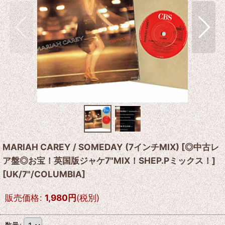
MARIAH CAREY / SOMEDAY (7インチMIX) [◎中古レ
ア盤◎お宝！英国版ジャケ7"MIX！SHEP.Pミックス！]
[
UK/7"/COLUMBIA
]
販売価格
:
1,980
円
(税別)
数量
: