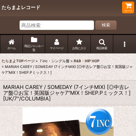
たらまよレコード
カート
検索
商品ジャンル一
ホーム
マイページ
お気に入り
商品検索
覧
たらまよTOPページ
>
７inc・シングル盤
>
R&B・HIP HOP
>
MARIAH CAREY / SOMEDAY (7インチMIX) [◎中古レア盤◎お宝！英国版ジャ
ケ7"MIX！SHEP.Pミックス！]
MARIAH CAREY / SOMEDAY (7インチMIX) [◎中古レ
ア盤◎お宝！英国版ジャケ7"MIX！SHEP.Pミックス！]
[
UK/7"/COLUMBIA
]