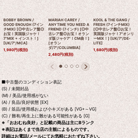
BOBBY BROWN /
MARIAH CAREY /
KOOL & THE GANG /
GOOD ENOUGH (7イン
ANYTIME YOU NEED A
FRESH (7インチMIX)
チMIX) [◎中古レア盤◎
FRIEND (7インチ) [◎中
[◎中古レア盤◎お宝！
お宝！英国版ジャケ！
古レア盤◎お宝！オラン
英国版ジャケ！7"オンリ
7"MIX + インスト！]
ダ版ジャケ7"！CM曲！]
ーMIX！]
[
UK/7"/DE-
[
UK/7"/MCA
]
[
オラン
LITE
]
ダ/7"/COLUMBIA
]
1,980
円
(税別)
1,680
円
(税別)
2,480
円
(税別)
■中古盤のコンディション表記
(S) / 未開封品
(M) / 美品/使用感がない
(A) / 良品/良好状態 [EX]
(B) / 並品/使用感および小キズがある [VG+～VG]
(C) / 難有/再生上に難がある可能性がある [G]
※「おおむね良好」と記載の商品は主にBランク
※表記はあくまで当店の主観によるものです。
詳細はお電話/メールにてお気軽におたずね下さい。