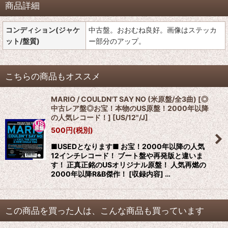
商品詳細
コンディション(ジャケ
中古盤。おおむね良好。画像はステッカ
ット/盤質)
ー部分のアップ。
こちらの商品もオススメ
MARIO / COULDN'T SAY NO (米原盤/全3曲) [◎
中古レア盤◎お宝！本物のUS原盤！2000年以降
の人気レコード！]
[
US/12"/J
]
500
円
(税別)
■USEDとなります■ お宝！2000年以降の人気
12インチレコード！ ブート盤や再発版と違いま
す！ 正真正銘のUSオリジナル原盤！ 人気再燃の
2000年以降R&B傑作！ [収録内容] …
この商品を買った人は、こんな商品も買っています