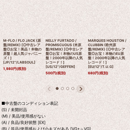
M-FLO / FLO JACK (原
NELLY FURTADO /
MARQUES HOUSTON /
盤/REMIX) [◎中古レア
PROMISCUOUS (米原
CLUBBIN (欧州原
盤◎お宝！美品！本物の
盤/REMIX) [◎中古レア
盤/REMIX) [◎中古レア
原盤！超人気ジャパニー
盤◎お宝！本物のUS原
盤◎お宝！本物のEU原
ズ！]
盤！2000年以降の人気
盤！2000年以降の人気
[
JP/12"/LABSOUL
]
レコード！]
レコード！]
[
US/12"/GEFFEN
]
[
EU/12"/T.U.G
]
1,980
円
(税別)
500
円
(税別)
680
円
(税別)
■中古盤のコンディション表記
(S) / 未開封品
(M) / 美品/使用感がない
(A) / 良品/良好状態 [EX]
(B) / 並品/使用感および小キズがある [VG+～VG]