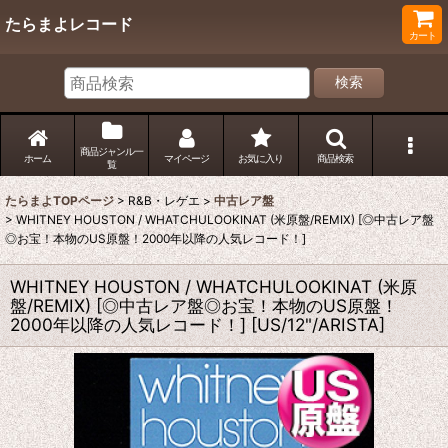
たらまよレコード
カート
検索
商品ジャンル一
ホーム
マイページ
お気に入り
商品検索
覧
たらまよTOPページ
>
R&B・レゲエ
>
中古レア盤
>
WHITNEY HOUSTON / WHATCHULOOKINAT (米原盤/REMIX) [◎中古レア盤
◎お宝！本物のUS原盤！2000年以降の人気レコード！]
WHITNEY HOUSTON / WHATCHULOOKINAT (米原
盤/REMIX) [◎中古レア盤◎お宝！本物のUS原盤！
2000年以降の人気レコード！]
[
US/12"/ARISTA
]