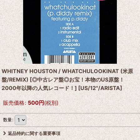
WHITNEY HOUSTON / WHATCHULOOKINAT (米原
盤/REMIX) [◎中古レア盤◎お宝！本物のUS原盤！
2000年以降の人気レコード！]
[
US/12"/ARISTA
]
販売価格
:
500
円
(税別)
数量
:
返品特約に関する重要事項