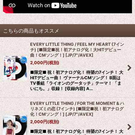
こちらの商品もオススメ
EVERY LITTLE THING / FEEL MY HEART (7イン
チ) [■限定■祝！初アナログ化！大HITデビュー
曲！CMソング！]
[
JP/7"/AVEX
]
2,000
円
(税別)
■限定■ 祝！初アナログ化！ 待望の7インチ！ 大
HITデビュー曲！ ヴァーナルCMソング！ B面は
TV番組「ライオンのグータッチ」テーマ！ 「ま
いにち。」収録！ [収録内容] A…
EVERY LITTLE THING / FOR THE MOMENT & ハ
リネズミの恋 (7インチ) [■限定■祝！初アナログ
化！CMソング！]
[
JP/7"/AVEX
]
2,000
円
(税別)
■限定■ 祝！初アナログ化！ 待望の7インチ！ 大