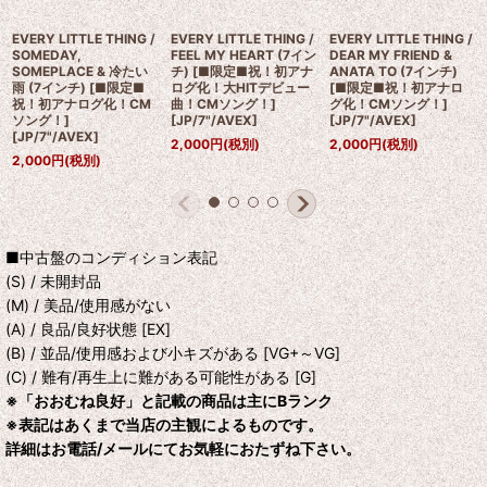
EVERY LITTLE THING /
EVERY LITTLE THING /
EVERY LITTLE THING /
SOMEDAY,
FEEL MY HEART (7イン
DEAR MY FRIEND &
SOMEPLACE & 冷たい
チ) [■限定■祝！初アナ
ANATA TO (7インチ)
雨 (7インチ) [■限定■
ログ化！大HITデビュー
[■限定■祝！初アナロ
祝！初アナログ化！CM
曲！CMソング！]
グ化！CMソング！]
ソング！]
[
JP/7"/AVEX
]
[
JP/7"/AVEX
]
[
JP/7"/AVEX
]
2,000
円
(税別)
2,000
円
(税別)
2,000
円
(税別)
■中古盤のコンディション表記
(S) / 未開封品
(M) / 美品/使用感がない
(A) / 良品/良好状態 [EX]
(B) / 並品/使用感および小キズがある [VG+～VG]
(C) / 難有/再生上に難がある可能性がある [G]
※「おおむね良好」と記載の商品は主にBランク
※表記はあくまで当店の主観によるものです。
詳細はお電話/メールにてお気軽におたずね下さい。