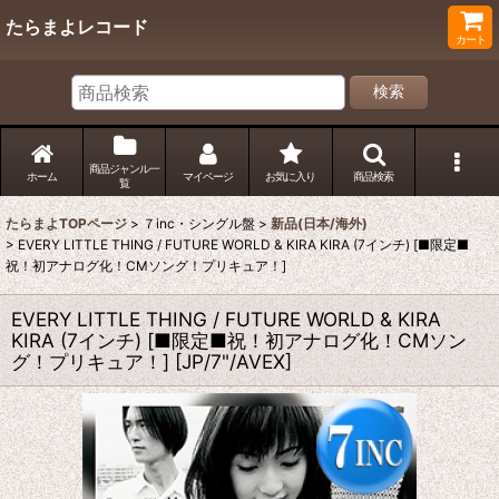
たらまよレコード
カート
検索
商品ジャンル一
ホーム
マイページ
お気に入り
商品検索
覧
たらまよTOPページ
>
７inc・シングル盤
>
新品(日本/海外)
>
EVERY LITTLE THING / FUTURE WORLD & KIRA KIRA (7インチ) [■限定■
祝！初アナログ化！CMソング！プリキュア！]
EVERY LITTLE THING / FUTURE WORLD & KIRA
KIRA (7インチ) [■限定■祝！初アナログ化！CMソン
グ！プリキュア！]
[
JP/7"/AVEX
]