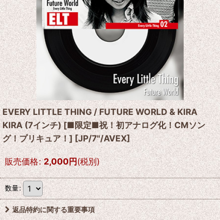
EVERY LITTLE THING / FUTURE WORLD & KIRA
KIRA (7インチ) [■限定■祝！初アナログ化！CMソン
グ！プリキュア！]
[
JP/7"/AVEX
]
販売価格
:
2,000
円
(税別)
数量
:
返品特約に関する重要事項