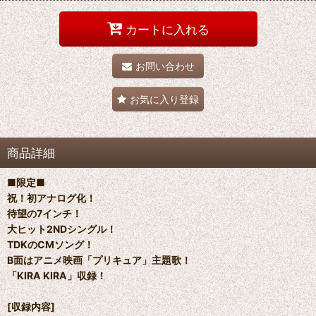
カートに入れる
お問い合わせ
お気に入り登録
商品詳細
■限定■
祝！初アナログ化！
待望の7インチ！
大ヒット2NDシングル！
TDKのCMソング！
B面はアニメ映画「プリキュア」主題歌！
「KIRA KIRA」収録！
[収録内容]