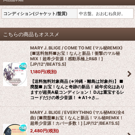
コンディション(ジャケット/盤質)
中古盤。おおむね良好。
こちらの商品もオススメ
MARY J. BLIGE / COME TO ME (マル秘REMIX)
[■送料無料■お宝！なんと新品！衝撃のマル秘
MIX！超希少音源！感動系極上R&B！]
[
JP/12"/BEATS.S
]
1,180
円
(税別)
【送料無料対象商品 (※沖縄・離島は対象外)】 ■
廃盤■ お宝！なんと奇跡の新品！ 経年劣化はあり
ますが超美A級コンディション！ DJは重宝するレ
コードだけの希少音源！ ★A1→さ…
MARY J. BLIGE / EVERYTHING (マル秘MIX/全4
曲) [■廃盤■お宝！なんと新品！マル秘REMIX！
超希少音源！カバー多数！]
[
JP/12"/BEATS.S
]
2,480
円
(税別)