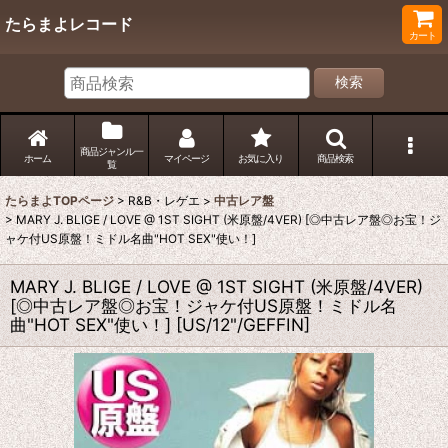
たらまよレコード
カート
検索
商品ジャンル一
ホーム
マイページ
お気に入り
商品検索
覧
たらまよTOPページ
>
R&B・レゲエ
>
中古レア盤
>
MARY J. BLIGE / LOVE @ 1ST SIGHT (米原盤/4VER) [◎中古レア盤◎お宝！ジ
ャケ付US原盤！ミドル名曲"HOT SEX"使い！]
MARY J. BLIGE / LOVE @ 1ST SIGHT (米原盤/4VER)
[◎中古レア盤◎お宝！ジャケ付US原盤！ミドル名
曲"HOT SEX"使い！]
[
US/12"/GEFFIN
]