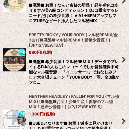
■廃盤■ お宝！なんと奇跡の新品！ 経年劣化はあ
りますが美A級コンディション！ DJは重宝するレ
コードだけの希少音源！ ★A1→BPMアップしフ
ロアUSEなビート挿入したマル秘MIX！ …
PRETTY RICKY / YOUR BODY (マル秘REMIX/全
3曲) [■廃盤■マル秘REMIX！超希少音源！]
[
JP/12"/BEATS.S
]
980
円
(税別)
■廃盤■ 希少音源！マル秘REMIX！データでプレ
イするDJの人もこのレコードでしか音源確保不可
能なマル秘音源！ 「イエッサー♪」でおなじみフ
ロア大合唱チューン「YOUR BODY」等、全3曲が
フロ…
HEATHER HEADLEY / FALLIN' FOR YOU (マル秘
MIX) [■廃盤■お宝！少量生産！衝撃のマル秘
MIX！超希少音源！]
[
JP/12"/BEATS.S
]
1,380
円
(税別)
■USEDとなります■ お宝！滅多に見かけませ
ん！ DJは重宝するレコードだけの希少音源！