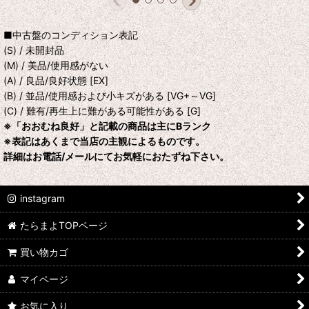
■中古盤のコンディション表記
(S) / 未開封品
(M) / 美品/使用感がない
(A) / 良品/良好状態 [EX]
(B) / 並品/使用感および小キズがある [VG+～VG]
(C) / 難有/再生上に難がある可能性がある [G]
※「おおむね良好」と記載の商品は主にBランク
※表記はあくまで当店の主観によるものです。
詳細はお電話/メールにてお気軽におたずね下さい。
instagram
たらまよTOPページ
買い物カゴ
マイページ
お気に入り