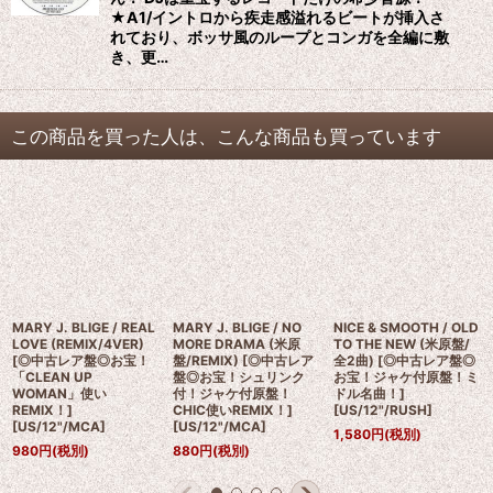
★A1/イントロから疾走感溢れるビートが挿入さ
れており、ボッサ風のループとコンガを全編に敷
き、更…
この商品を買った人は、こんな商品も買っています
MARY J. BLIGE / REAL
MARY J. BLIGE / NO
NICE & SMOOTH / OLD
LOVE (REMIX/4VER)
MORE DRAMA (米原
TO THE NEW (米原盤/
[◎中古レア盤◎お宝！
盤/REMIX) [◎中古レア
全2曲) [◎中古レア盤◎
「CLEAN UP
盤◎お宝！シュリンク
お宝！ジャケ付原盤！ミ
WOMAN」使い
付！ジャケ付原盤！
ドル名曲！]
REMIX！]
CHIC使いREMIX！]
[
US/12"/RUSH
]
[
US/12"/MCA
]
[
US/12"/MCA
]
1,580
円
(税別)
980
円
(税別)
880
円
(税別)