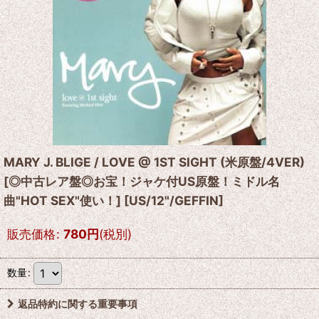
MARY J. BLIGE / LOVE @ 1ST SIGHT (米原盤/4VER)
[◎中古レア盤◎お宝！ジャケ付US原盤！ミドル名
曲"HOT SEX"使い！]
[
US/12"/GEFFIN
]
販売価格
:
780
円
(税別)
数量
:
返品特約に関する重要事項