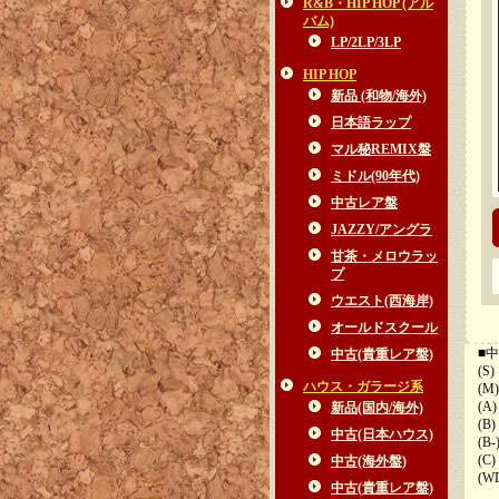
R&B・HIP HOP (アル
バム)
LP/2LP/3LP
HIP HOP
新品 (和物/海外)
日本語ラップ
マル秘REMIX盤
ミドル(90年代)
中古レア盤
JAZZY/アングラ
甘茶・メロウラッ
プ
ウエスト(西海岸)
オールドスクール
■中
中古(貴重レア盤)
(S)
ハウス・ガラージ系
(M)
(A
新品(国内/海外)
(B
中古(日本ハウス)
(B
(C
中古(海外盤)
(W
中古(貴重レア盤)