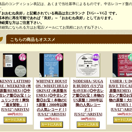
品のコンディション表記は、あくまで当社基準によるものです。中古レコード盤の
す。
「おおむね良好」と記載されている商品は主にBランク【VG+～VG】です。
的に再生可能であれば「良好」～「おおむね良好」としております。
質な方はご注意下さい。
気になられる方はお電話/メールにてお気軽におたずね下さい。
こちらの商品もオススメ
KENNY LATTIMO
WHITNEY HOUST
NODESHA / SUGA
USHER / U D
RE / WEEKEND (米
ON / WHATCHULO
R BUDDY (USプロ
HAVE TO CA
原盤/REMIX) [◎中
OKINAT (米原盤/R
モ/4VER) [◎中古レ
原盤/REMIX)
古レア盤◎お宝！シ
EMIX) [◎中古レア
ア盤◎お宝！本物の
古レア盤◎お
ュリンク付！爽快
盤◎お宝！本物のU
US原盤！2000年以
物の原盤！大H
「週末賛歌」！]
S原盤！2000年以降
降の人気レコー
REMIX！
[US/12"/ARISTA]
の人気レコード！]
ド！]
[US/12"/ARI
[US/12"/ARISTA]
[US/12"/ARISTA]
680円
(税別)
500円
(税別
500円
(税別)
500円
(税別)