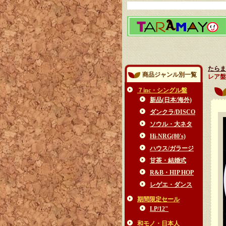
たらま
商品ジャンル別一覧
レア盤
７inc・シングル盤
新品(日本/海外)
ダンクラ/DISCO
ソウル・大ネタ
Hi-NRG(80's)
ハウス/ガラージ
甘茶・結婚式
R&B・HIP HOP
レゲエ・ダンス
期間限定セール
LP/12"
和モノ・日本人