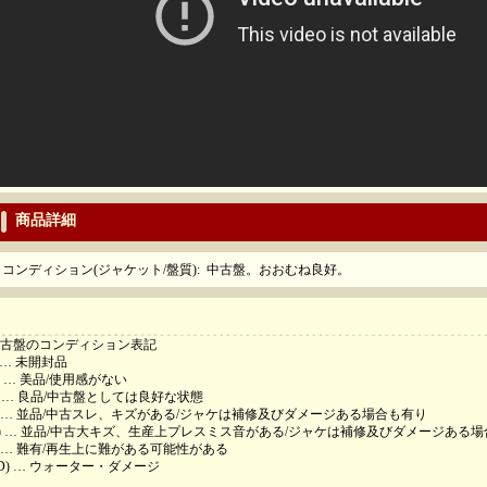
商品詳細
コンディション(ジャケット/盤質)
:
中古盤。おおむね良好。
古盤のコンディション表記
 … 未開封品
 … 美品/使用感がない
) … 良品/中古盤としては良好な状態
) … 並品/中古スレ、キズがある/ジャケは補修及びダメージある場合も有り
-) … 並品/中古大キズ、生産上プレスミス音がある/ジャケは補修及びダメージある
) … 難有/再生上に難がある可能性がある
D) … ウォーター・ダメージ