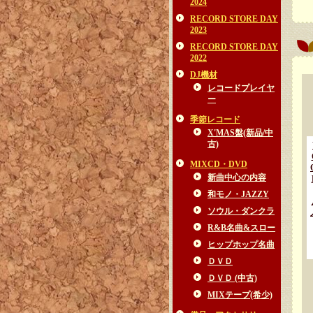
2024
RECORD STORE DAY
2023
RECORD STORE DAY
2022
DJ機材
レコードプレイヤ
ー
季節レコード
X'MAS盤(新品/中
古)
MIXCD・DVD
新曲中心の内容
和モノ・JAZZY
ソウル・ダンクラ
R&B名曲&スロー
ヒップホップ名曲
ＤＶＤ
ＤＶＤ (中古)
MIXテープ(希少)