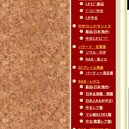
LP/12"/新品
7"/12"/中古
LP/中古
POP/ロック/サントラ
新品(日本/海外)
中古/LP/12"/7"
バラード・甘茶系
ソウル・POP
R&B・美メロ
DJプレイ人気曲
パーティー系定番
R&B・レゲエ
新品(日本/海外)
日本企画盤・廃盤
日本人R&B(中古)
中古レア盤
マル秘REMIX盤
中古(貴重レア盤)