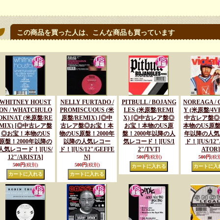
この商品を買った人は、こんな商品も買っています
WHITNEY HOUST
NELLY FURTADO /
PITBULL / BOJANG
NOREAGA / 
ON / WHATCHULO
PROMISCUOUS (米
LES (米原盤/REMI
Y (米原盤/4VE
OKINAT (米原盤/RE
原盤/REMIX) [◎中
X) [◎中古レア盤◎
中古レア盤◎
MIX) [◎中古レア盤
古レア盤◎お宝！本
お宝！本物のUS原
本物のUS原盤！
◎お宝！本物のUS
物のUS原盤！2000年
盤！2000年以降の人
年以降の人気
原盤！2000年以降の
以降の人気レコー
気レコード！]
[US/1
ド！]
[US/12
人気レコード！]
[US/
ド！]
[US/12"/GEFFE
2"/TVT]
ATOR]
12"/ARISTA]
N]
500円
(税別)
500円
(税別
500円
(税別)
500円
(税別)