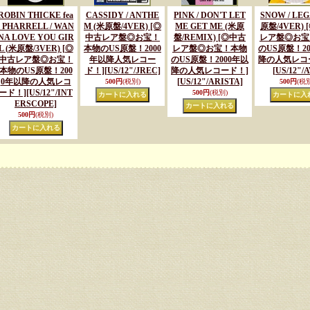
ROBIN THICKE fea
CASSIDY / ANTHE
PINK / DON'T LET
SNOW / LEG
t PHARRELL / WAN
M (米原盤/4VER) [◎
ME GET ME (米原
原盤/4VER)
NA LOVE YOU GIR
中古レア盤◎お宝！
盤/REMIX) [◎中古
レア盤◎お宝
L (米原盤/3VER) [◎
本物のUS原盤！2000
レア盤◎お宝！本物
のUS原盤！20
中古レア盤◎お宝！
年以降人気レコー
のUS原盤！2000年以
降の人気レコ
本物のUS原盤！200
ド！]
[US/12"/JREC]
降の人気レコード！]
[US/12"/A
0年以降の人気レコ
[US/12"/ARISTA]
500円
(税別)
500円
(税別
ード！]
[US/12"/INT
500円
(税別)
ERSCOPE]
500円
(税別)