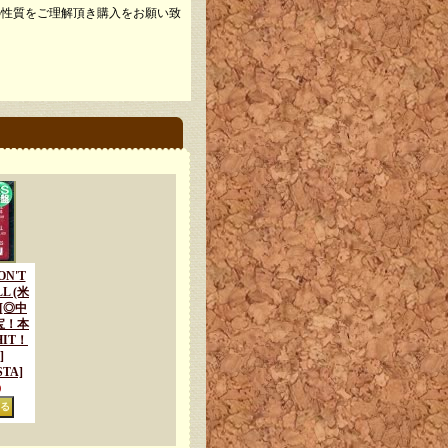
性質をご理解頂き購入をお願い致
ON'T
LL (米
 [◎中
宝！本
IT！
]
STA]
)