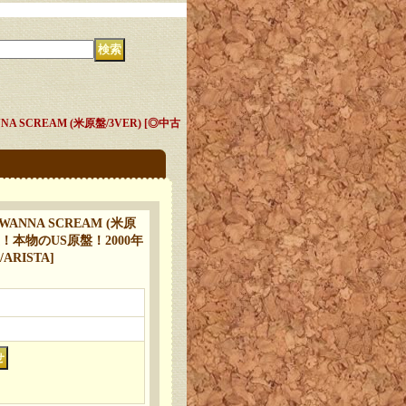
NNA SCREAM (米原盤/3VER) [◎中古
E WANNA SCREAM (米原
宝！本物のUS原盤！2000年
"/ARISTA
]