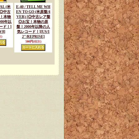
AL (米
E-40 / TELL ME WH
 [◎中古
EN TO GO (米原盤/4
！本物
VER) [◎中古レア盤
00年以
◎お宝！本物の原
ード！]
盤！2000年以降の人
V8]
気レコード！]
[US/1
2"/REPRISE]
)
500円
(税別)