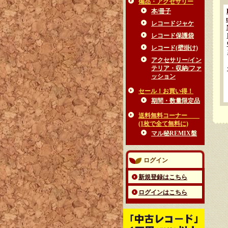
備品・アクセサリー
本/冊子
レコードジャケ
レコード保護袋
レコード(壁掛け)
アクセサリー/イン
テリア・収納/ファ
ッション
セール！お買い得！
期間・数量限定品
送料無料コーナー
(1枚で全て無料に)
マル秘REMIX盤
ログイン
新規登録はこちら
ログインはこちら