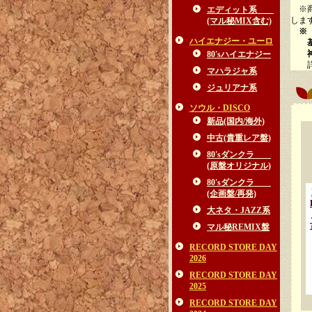
※商
エディット系
しま
(マル秘MIX含む)
※
ハイエナジー・ユーロ
基本
神経
80'sハイエナジー
詳細
マハラジャ系
ジュリアナ系
ソウル・DISCO
新品(国内/海外)
中古(貴重レア盤)
80'sダンクラ
(原盤オリジナル)
80'sダンクラ
(企画盤/再発)
大ネタ・JAZZ系
マル秘REMIX盤
RECORD STORE DAY
2026
RECORD STORE DAY
2025
RECORD STORE DAY