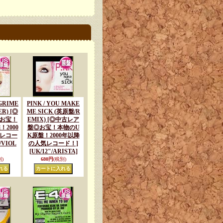
GRIME
PINK / YOU MAKE
R) [◎
ME SICK (英原盤/R
お宝！
EMIX) [◎中古レア
2000
盤◎お宝！本物のU
レコー
K原盤！2000年以降
"/VIOL
の人気レコード！]
[UK/12"/ARISTA]
)
680円
(税別)