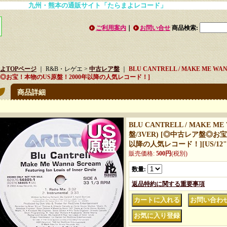
九州・熊本の通販サイト「たらまよレコード」
ご利用案内
｜
お問い合せ
商品検索
:
よTOPページ
｜ R&B・レゲエ >
中古レア盤
｜
BLU CANTRELL / MAKE ME WA
◎お宝！本物のUS原盤！2000年以降の人気レコード！]
商品詳細
BLU CANTRELL / MAKE M
盤/3VER) [◎中古レア盤◎お
以降の人気レコード！]
[
US/12
販売価格
:
500円
(税別)
数量
:
返品特約に関する重要事項
｜